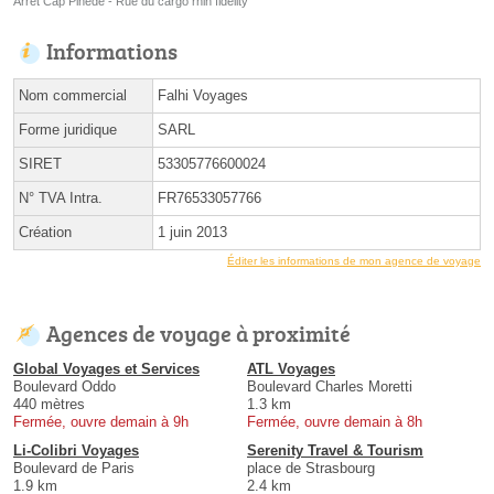
Arrêt Cap Pinède - Rue du cargo rhin fidelity
Informations
Nom commercial
Falhi Voyages
Forme juridique
SARL
SIRET
53305776600024
N° TVA Intra.
FR76533057766
Création
1 juin 2013
Éditer les informations de mon agence de voyage
Agences de voyage à proximité
Global Voyages et Services
ATL Voyages
Boulevard Oddo
Boulevard Charles Moretti
440 mètres
1.3 km
Fermée, ouvre demain à 9h
Fermée, ouvre demain à 8h
Li-Colibri Voyages
Serenity Travel & Tourism
Boulevard de Paris
place de Strasbourg
1.9 km
2.4 km