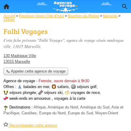
Accueil
>
Provence-Alpes-Côte d'Azur
>
Bouches-du-Rhône
>
Marseille
>
15ème
Falhi Voyages
Cette fiche présente "Falhi Voyages", agence de voyage située
madrague
ville
, 13015 Marseille.
130 Madrague Ville
13015 Marseille
📞 Appeler cette agence de voyage
Agence de voyage
-
Fermée, ouvre demain à 9h30
Offres :
balades en mer
,
safaris
,
séjours golf
,
séjours plongée
,
séjours ski
,
voyages de noce
,
week-ends en amoureux
,
voyages à la carte
Destinations :
Afrique, Amérique du Nord, Amérique du Sud, Asie et
Pacifique, Caraïbes, Europe du Nord, Europe du Sud, Moyen-Orient
Recommander cette agence