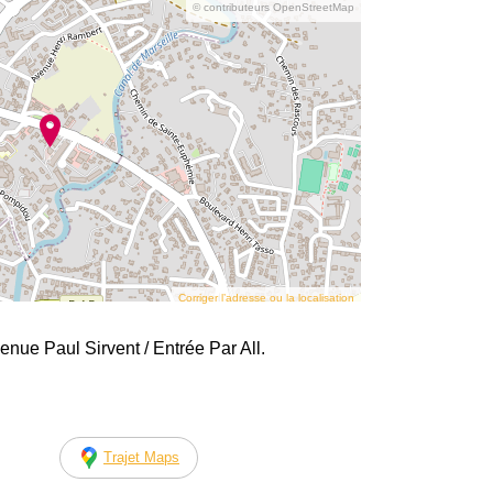
© contributeurs OpenStreetMap
Corriger l’adresse ou la localisation
enue Paul Sirvent / Entrée Par All.
Trajet Maps