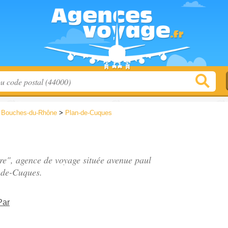
>
Bouches-du-Rhône
>
Plan-de-Cuques
bre", agence de voyage située
avenue paul
-de-Cuques.
Par