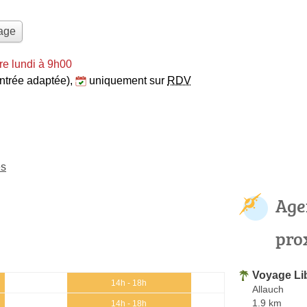
yage
e lundi à 9h00
entrée adaptée)
,
uniquement sur
RDV
es
Age
pro
Voyage Li
14h - 18h
Allauch
1.9 km
14h - 18h