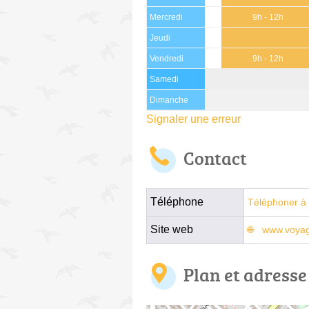
Mercredi
9h - 12h
Jeudi
Vendredi
9h - 12h
Samedi
Dimanche
Signaler une erreur
Contact
Téléphone
Téléphoner à 
Site web
www.voyag
Plan et adresse