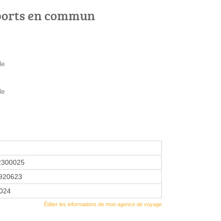
ports en commun
le
le
2300025
920623
2024
Éditer les informations de mon agence de voyage