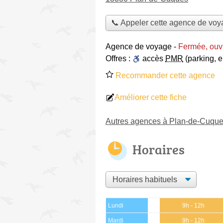
📞 Appeler cette agence de vo
Agence de voyage
-
Fermée, ouvr
Offres :
accès
PMR
(parking, 
Recommander cette agence
Améliorer cette fiche
Autres agences à Plan-de-Cuqu
Horaires
Lundi
9h - 12h
Mardi
9h - 12h