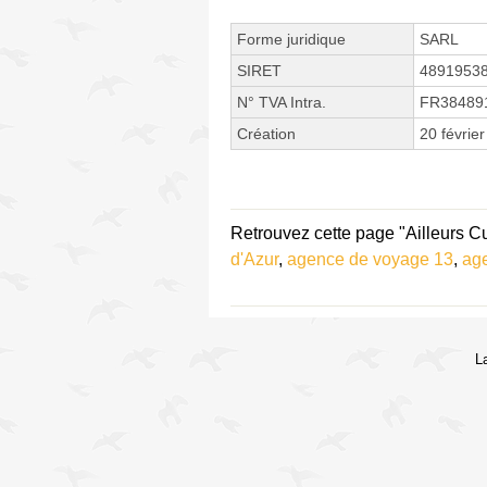
Forme juridique
SARL
SIRET
4891953
N° TVA Intra.
FR38489
Création
20 févrie
Retrouvez cette page "Ailleurs Cu
d'Azur
,
agence de voyage 13
,
ag
L