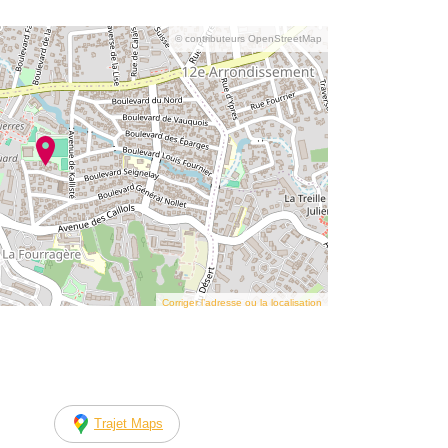
© contributeurs OpenStreetMap
Corriger l’adresse ou la localisation
Trajet Maps