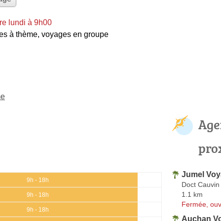
e lundi à 9h00
es à thème
,
voyages en groupe
me
Age
pro
Jumel Vo
9h - 18h
Doct Cauvin
1.1 km
9h - 18h
Fermée, ouv
9h - 18h
Auchan V