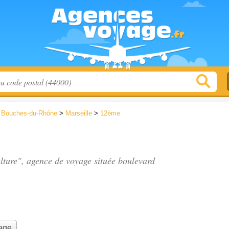
>
Bouches-du-Rhône
>
Marseille
>
12ème
ulture", agence de voyage située
boulevard
yage