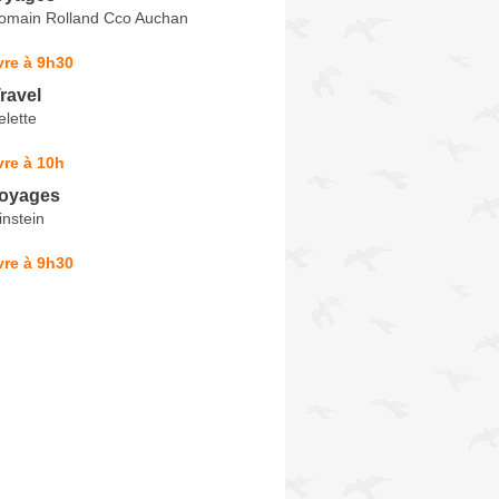
omain Rolland Cco Auchan
vre à 9h30
ravel
lette
re à 10h
Voyages
instein
vre à 9h30