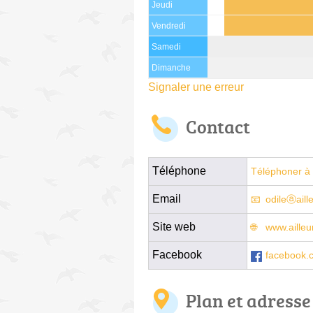
Jeudi
Vendredi
Samedi
Dimanche
Signaler une erreur
Contact
Téléphone
Téléphoner à 
Email
odileⓐaill
Site web
www.ailleu
Facebook
facebook.
Plan et adresse