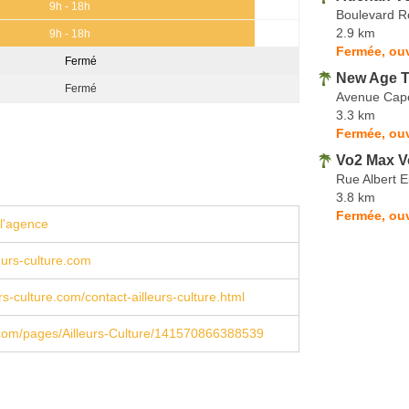
9h - 18h
Boulevard R
2.9 km
9h - 18h
Fermée, ou
Fermé
New Age T
Fermé
Avenue Cape
3.3 km
Fermée, ouv
Vo2 Max 
Rue Albert E
3.8 km
Fermée, ou
l'agence
eurs-culture.com
rs-culture.com/contact-ailleurs-culture.html
com/pages/Ailleurs-Culture/141570866388539