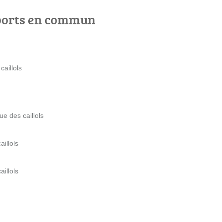
ports en commun
aillols
ue des caillols
aillols
aillols