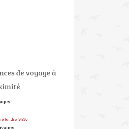
nces de voyage à
ximité
yages
re lundi à 9h30
oyages