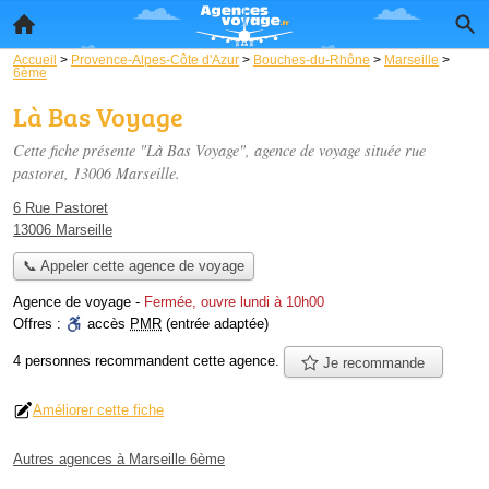
Accueil
>
Provence-Alpes-Côte d'Azur
>
Bouches-du-Rhône
>
Marseille
>
6ème
Là Bas Voyage
Cette fiche présente "Là Bas Voyage", agence de voyage située
rue
pastoret
, 13006 Marseille.
6 Rue Pastoret
13006 Marseille
📞 Appeler cette agence de voyage
Agence de voyage
-
Fermée, ouvre lundi à 10h00
Offres :
accès
PMR
(entrée adaptée)
4 personnes
recommandent
cette agence.
Je recommande
Améliorer cette fiche
Autres agences à Marseille 6ème