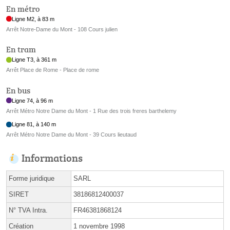
En métro
Ligne M2, à 83 m
Arrêt Notre-Dame du Mont - 108 Cours julien
En tram
Ligne T3, à 361 m
Arrêt Place de Rome - Place de rome
En bus
Ligne 74, à 96 m
Arrêt Métro Notre Dame du Mont - 1 Rue des trois freres barthelemy
Ligne 81, à 140 m
Arrêt Métro Notre Dame du Mont - 39 Cours lieutaud
Informations
Forme juridique
SARL
SIRET
38186812400037
N° TVA Intra.
FR46381868124
Création
1 novembre 1998