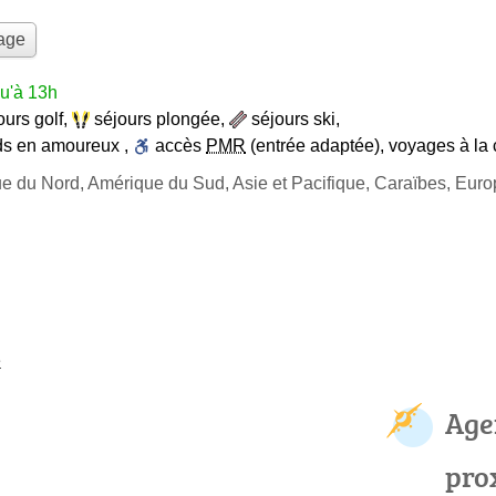
yage
u'à 13h
ours golf
,
séjours plongée
,
séjours ski
,
s en amoureux
,
accès
PMR
(entrée adaptée)
,
voyages à la 
ue du Nord, Amérique du Sud, Asie et Pacifique, Caraïbes, Eur
e
Age
pro