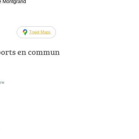
e Montgrand
Trajet Maps
ports en commun
tre
e