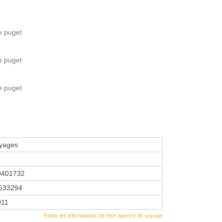
e puget
e puget
e puget
yages
9401732
533294
2011
Éditer les informations de mon agence de voyage