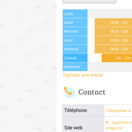
Lundi
Mardi
9h30 - 13h
Mercredi
9h30 - 13h
Jeudi
9h30 - 13h
Vendredi
9h30 - 13h
Samedi
10h - 13h
Dimanche
Signaler une erreur
Contact
Téléphone
Téléphoner à 
agences.h
Site web
ontgrand