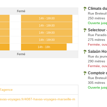
Climats d
Fermé
Rue Breteuil
250 mètres
14h - 18h30
Ouverte jus
14h - 18h30
Selectour 
14h - 18h30
Rue Paradis
275 mètres
14h - 18h30
Fermée, ouv
14h - 18h
Salaün Hol
Fermé
Rue du jeun
290 mètres
Fermée, ouv
Comptoir 
Rue Breteuil
305 mètres
Ouverte jus
l'agence
avas-voyages.fr/4087-havas-voyages-marseille-m