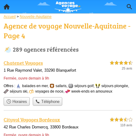
Accueil
>
Nouvelle-Aquitaine
Agence de voyage Nouvelle-Aquitaine -
Page 4
289 agences référencées
Chatenet Voyages
4,5 étoiles sur 5
25 avis
1 Rue Raymond Valet, 33290 Blanquefort
Fermée, ouvre demain à 9h
Offres :
balades en mer
,
safaris
,
séjours golf
,
séjours plongée
,
séjours ski
,
voyages de noce
,
week-ends en amoureux
Horaires
Téléphone
Cityvol Voyages Bordeaux
3,5 étoiles sur 5
118 avis
42 Rue Charles Domercq, 33800 Bordeaux
Fermée, ouvre demain à 9h