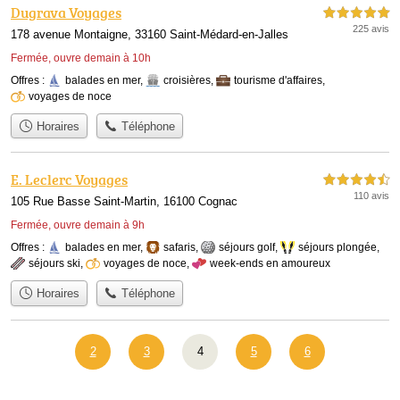
Dugrava Voyages
5,0 étoiles sur 5
225 avis
178 avenue Montaigne, 33160 Saint-Médard-en-Jalles
Fermée, ouvre demain à 10h
Offres :
balades en mer
,
croisières
,
tourisme d'affaires
,
voyages de noce
Horaires
Téléphone
E. Leclerc Voyages
4,5 étoiles sur 5
110 avis
105 Rue Basse Saint-Martin, 16100 Cognac
Fermée, ouvre demain à 9h
Offres :
balades en mer
,
safaris
,
séjours golf
,
séjours plongée
,
séjours ski
,
voyages de noce
,
week-ends en amoureux
Horaires
Téléphone
2
3
4
5
6