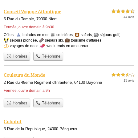
Conseil Voyage Atlantique
4,5 étoiles sur 5
44 avis
6 Rue du Temple, 79000 Niort
Fermée, ouvre demain à 9h30
Offres :
balades en mer
,
croisières
,
safaris
,
séjours golf
,
séjours plongée
,
séjours ski
,
tourisme d'affaires
,
voyages de noce
,
week-ends en amoureux
Horaires
Téléphone
Couleurs du Monde
3,5 étoiles sur 5
13 avis
2 Rue du 49ème Régiment d'Infanterie, 64100 Bayonne
Fermée, ouvre demain à 9h
Horaires
Téléphone
Cubafat
3 Rue de la Republique, 24000 Périgueux