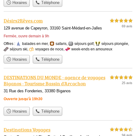
Horaires
Téléphone
Désirs2Rêves.com
5,0 étoiles sur 5
69 avis
129 avenue de Capeyron, 33160 Saint-Médard-en-Jalles
Fermée, ouvre demain à 9h
Offres :
balades en mer
,
safaris
,
séjours golf
,
séjours plongée
,
séjours ski
,
voyages de noce
,
week-ends en amoureux
Horaires
Téléphone
DESTINATIONS DU MONDE - agence de voyages
5,0 étoiles sur 5
Biganos - Tourisme Bassin d'Arcachon
25 avis
31 Rue des Fonderies, 33380 Biganos
Ouverte jusqu'à 19h30
Horaires
Téléphone
Destinations Voyages
4,5 étoiles sur 5
94 avis