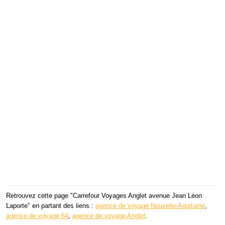
Retrouvez cette page "Carrefour Voyages Anglet avenue Jean Léon
Laporte" en partant des liens :
agence de voyage Nouvelle-Aquitaine
,
agence de voyage 64
,
agence de voyage Anglet
.