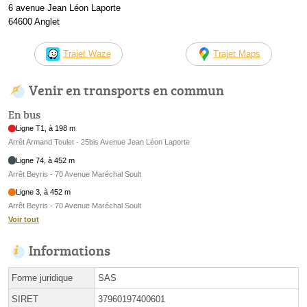
6 avenue Jean Léon Laporte
64600 Anglet
Trajet Waze
Trajet Maps
Venir en transports en commun
En bus
Ligne T1, à 198 m
Arrêt Armand Toulet - 25bis Avenue Jean Léon Laporte
Ligne 74, à 452 m
Arrêt Beyris - 70 Avenue Maréchal Soult
Ligne 3, à 452 m
Arrêt Beyris - 70 Avenue Maréchal Soult
Voir tout
Informations
Forme juridique
SAS
SIRET
37960197400601