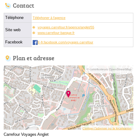
Contact
Téléphone
Téléphoner à l'agence
voyages.carrefour.fr/agence/anglet/55
Site web
www.carrefour-banque.fr
Facebook
fr-fr.facebook.com/voyages.carrefour
Plan et adresse
© contributeurs OpenStreetMap
Corriger l’adresse ou la localisation
Carrefour Voyages Anglet