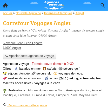
Accueil
>
Nouvelle-Aquitaine
>
Pyrénées-Atlantiques
>
Anglet
Carrefour Voyages Anglet
Cette fiche présente "Carrefour Voyages Anglet", agence de voyage située
avenue jean léon laporte
, 64600 Anglet.
6 avenue Jean Léon Laporte
64600 Anglet
📞 Appeler cette agence de voyage
Agence de voyage
-
Fermée, ouvre demain à 9h30
Offres :
balades en mer
,
safaris
,
séjours golf
,
séjours plongée
,
séjours ski
,
voyages de noce
,
week-ends en amoureux
,
accès
PMR
(parking, entrée adaptée,
toilettes accessibles)
,
voyages à la carte
Destinations :
Afrique, Amérique du Nord, Amérique du Sud, Asie et
Pacifique, Caraïbes, Europe du Nord, Europe du Sud, Moyen-Orient
Recommander cette agence