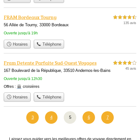
FRAM Bordeaux Tourny
4,5 étoiles sur 5
135 avis
56 Allée de Tourny, 33000 Bordeaux
Ouverte jusqu'à 19h
Horaires
Téléphone
Fram Detente Parfaite Sud-Ouest Voyages
4,0 étoiles sur 5
45 avis
167 Boulevard de la République, 33510 Andernos-les-Bains
Ouverte jusqu'à 12h30
Offres :
croisières
Horaires
Téléphone
3
4
5
6
7
Laissez vous guider vers les meilleures offres de voyage directement en