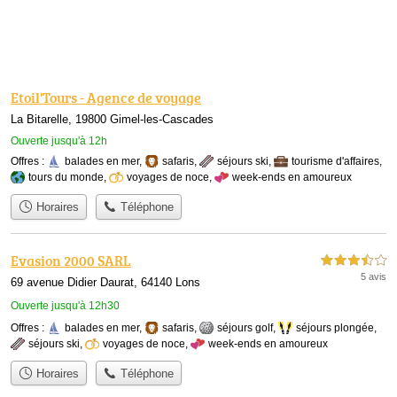
Etoil'Tours - Agence de voyage
La Bitarelle, 19800 Gimel-les-Cascades
Ouverte jusqu'à 12h
Offres :
balades en mer
,
safaris
,
séjours ski
,
tourisme d'affaires
,
tours du monde
,
voyages de noce
,
week-ends en amoureux
Horaires
Téléphone
Evasion 2000 SARL
3,5 étoiles sur 5
5 avis
69 avenue Didier Daurat, 64140 Lons
Ouverte jusqu'à 12h30
Offres :
balades en mer
,
safaris
,
séjours golf
,
séjours plongée
,
séjours ski
,
voyages de noce
,
week-ends en amoureux
Horaires
Téléphone