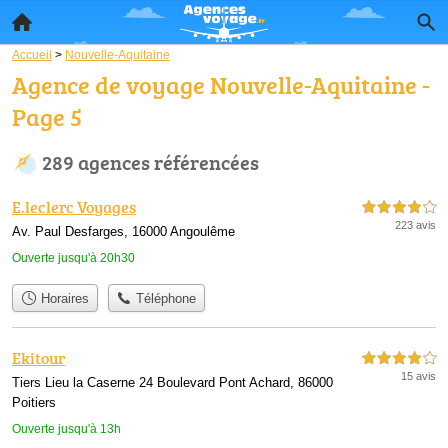
Accueil
>
Nouvelle-Aquitaine
Agence de voyage Nouvelle-Aquitaine -
Page 5
289 agences référencées
E.leclerc Voyages
4,0 étoiles sur 5
223 avis
Av. Paul Desfarges, 16000 Angoulême
Ouverte jusqu'à 20h30
Horaires
Téléphone
Ekitour
4,0 étoiles sur 5
15 avis
Tiers Lieu la Caserne 24 Boulevard Pont Achard, 86000
Poitiers
Ouverte jusqu'à 13h