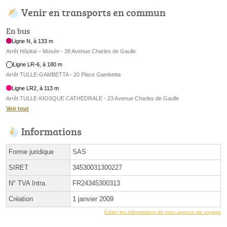
Venir en transports en commun
En bus
Ligne N, à 133 m
Arrêt Hôpital – Musée - 38 Avenue Charles de Gaulle
Ligne LR-6, à 180 m
Arrêt TULLE-GAMBETTA - 20 Place Gambetta
Ligne LR2, à 113 m
Arrêt TULLE-KIOSQUE CATHEDRALE - 23 Avenue Charles de Gaulle
Voir tout
Informations
Forme juridique
SAS
SIRET
34530031300227
N° TVA Intra.
FR24345300313
Création
1 janvier 2009
Éditer les informations de mon agence de voyage