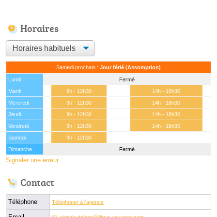
Horaires
Samedi prochain :
Jour férié (Assomption)
Lundi
Fermé
Mardi
9h - 12h30
14h - 18h30
Mercredi
9h - 12h30
14h - 18h30
Jeudi
9h - 12h30
14h - 18h30
Vendredi
9h - 12h30
14h - 18h30
Samedi
9h - 12h30
Dimanche
Fermé
Signaler une erreur
Contact
Téléphone
Téléphoner à l'agence
Email
virginie.delbosⓐfitour-voyages.com