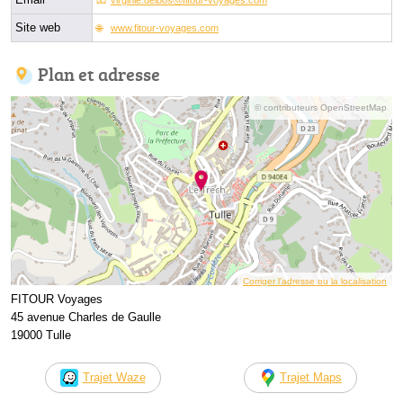
Site web
www.fitour-voyages.com
Plan et adresse
© contributeurs OpenStreetMap
Corriger l’adresse ou la localisation
FITOUR Voyages
45 avenue Charles de Gaulle
19000 Tulle
Trajet Waze
Trajet Maps