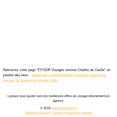
Retrouvez cette page "FITOUR Voyages avenue Charles de Gaulle" en
partant des liens :
agence de voyage Nouvelle-Aquitaine
,
agence de
voyage 19
,
agence de voyage Tulle
.
Laissez vous guider vers les meilleures offres de voyage directement en
agence.
© 2026
AgencesVoyage.fr
Mentions légales
-
Contact
-
Inscription gratuite