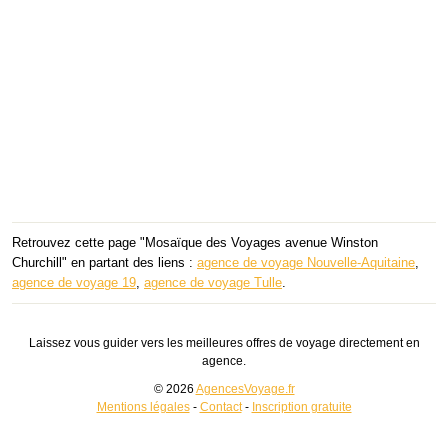
Retrouvez cette page "Mosaïque des Voyages avenue Winston
Churchill" en partant des liens :
agence de voyage Nouvelle-Aquitaine
,
agence de voyage 19
,
agence de voyage Tulle
.
Laissez vous guider vers les meilleures offres de voyage directement en
agence.
© 2026
AgencesVoyage.fr
Mentions légales
-
Contact
-
Inscription gratuite