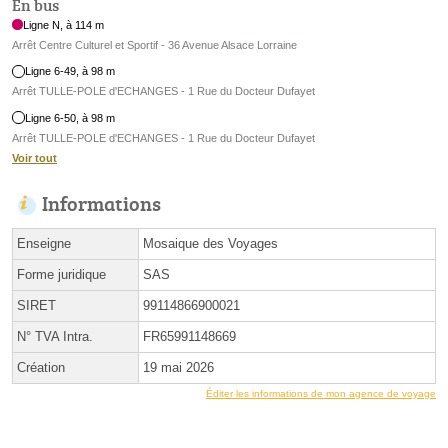
En bus
Ligne N, à 114 m
Arrêt Centre Culturel et Sportif - 36 Avenue Alsace Lorraine
Ligne 6-49, à 98 m
Arrêt TULLE-POLE d'ECHANGES - 1 Rue du Docteur Dufayet
Ligne 6-50, à 98 m
Arrêt TULLE-POLE d'ECHANGES - 1 Rue du Docteur Dufayet
Voir tout
Informations
Enseigne
Mosaique des Voyages
Forme juridique
SAS
SIRET
99114866900021
N° TVA Intra.
FR65991148669
Création
19 mai 2026
Éditer les informations de mon agence de voyage