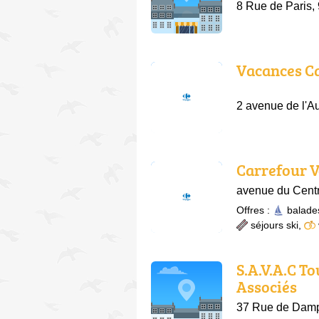
8 Rue de Paris,
Vacances C
2 avenue de l'A
Carrefour V
avenue du Centr
Offres :
balade
séjours ski
,
S.A.V.A.C T
Associés
37 Rue de Damp