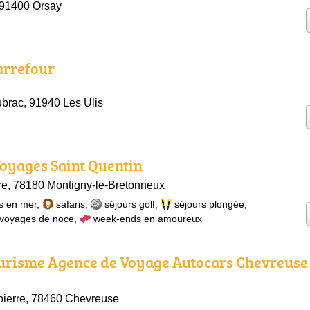
 91400 Orsay
arrefour
ubrac, 91940 Les Ulis
oyages Saint Quentin
e, 78180 Montigny-le-Bretonneux
s en mer
,
safaris
,
séjours golf
,
séjours plongée
,
voyages de noce
,
week-ends en amoureux
ourisme Agence de Voyage Autocars Chevreuse 
ierre, 78460 Chevreuse