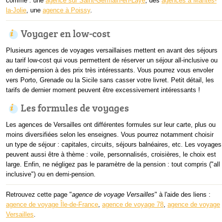
comme : une
agence sur Saint-Germain-en-Laye
, des
agences à Mantes-
la-Jolie
, une
agence à Poissy
.
Voyager en low-cost
Plusieurs agences de voyages versaillaises mettent en avant des séjours
au tarif low-cost qui vous permettent de réserver un séjour all-inclusive ou
en demi-pension à des prix très intéressants. Vous pourrez vous envoler
vers Porto, Grenade ou la Sicile sans casser votre livret. Petit détail, les
tarifs de dernier moment peuvent être excessivement intéressants !
Les formules de voyages
Les agences de Versailles ont différentes formules sur leur carte, plus ou
moins diversifiées selon les enseignes. Vous pourrez notamment choisir
un type de séjour : capitales, circuits, séjours balnéaires, etc. Les voyages
peuvent aussi être à thème : voile, personnalisés, croisières, le choix est
large. Enfin, ne négligez pas le paramètre de la pension : tout compris ("all
inclusive") ou en demi-pension.
Retrouvez cette page "
agence de voyage Versailles
" à l'aide des liens :
agence de voyage Île-de-France
,
agence de voyage 78
,
agence de voyage
Versailles
.