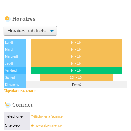
Horaires
Lundi
9h - 19h
Mardi
9h - 19h
Mercredi
9h - 19h
Jeudi
9h - 19h
Vendredi
9h - 19h
Samedi
10h - 18h
Dimanche
Fermé
Signaler une erreur
Contact
Téléphone
Téléphoner à l'agence
Site web
www.eluxtravel.com