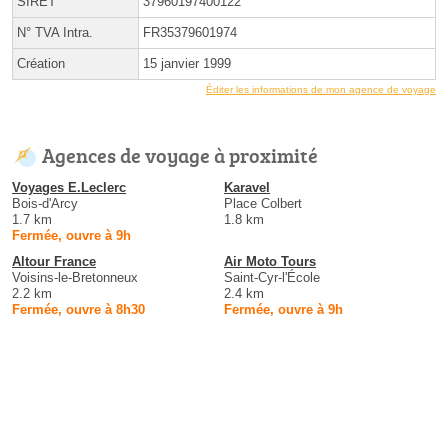
SIRET
37960197400122
N° TVA Intra.
FR35379601974
Création
15 janvier 1999
Éditer les informations de mon agence de voyage
Agences de voyage à proximité
Voyages E.Leclerc
Karavel
Bois-d'Arcy
Place Colbert
1.7 km
1.8 km
Fermée, ouvre à 9h
Altour France
Air Moto Tours
Voisins-le-Bretonneux
Saint-Cyr-l'École
2.2 km
2.4 km
Fermée, ouvre à 8h30
Fermée, ouvre à 9h