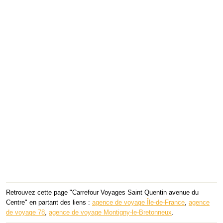
Retrouvez cette page "Carrefour Voyages Saint Quentin avenue du
Centre" en partant des liens :
agence de voyage Île-de-France
,
agence
de voyage 78
,
agence de voyage Montigny-le-Bretonneux
.