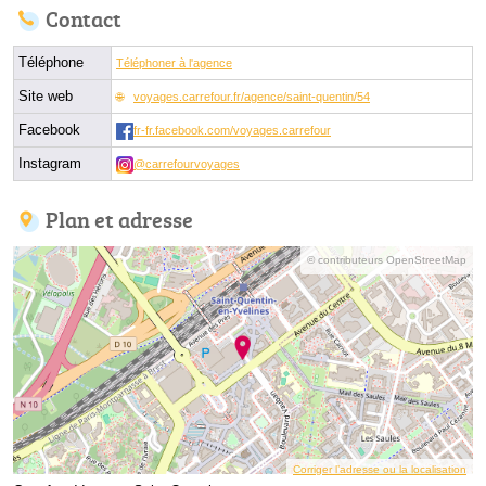
Contact
Téléphone
Téléphoner à l'agence
Site web
voyages.carrefour.fr/agence/saint-quentin/54
Facebook
fr-fr.facebook.com/voyages.carrefour
Instagram
@carrefourvoyages
Plan et adresse
© contributeurs OpenStreetMap
Corriger l’adresse ou la localisation