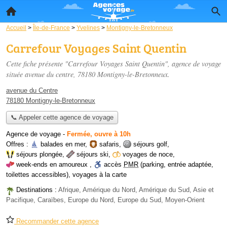
Accueil
>
Île-de-France
>
Yvelines
>
Montigny-le-Bretonneux
Carrefour Voyages Saint Quentin
Cette fiche présente "Carrefour Voyages Saint Quentin", agence de voyage
située
avenue du centre
, 78180 Montigny-le-Bretonneux.
avenue du Centre
78180 Montigny-le-Bretonneux
📞 Appeler cette agence de voyage
Agence de voyage
-
Fermée, ouvre à 10h
Offres :
balades en mer
,
safaris
,
séjours golf
,
séjours plongée
,
séjours ski
,
voyages de noce
,
week-ends en amoureux
,
accès
PMR
(parking, entrée adaptée,
toilettes accessibles)
,
voyages à la carte
Destinations :
Afrique, Amérique du Nord, Amérique du Sud, Asie et
Pacifique, Caraïbes, Europe du Nord, Europe du Sud, Moyen-Orient
Recommander cette agence