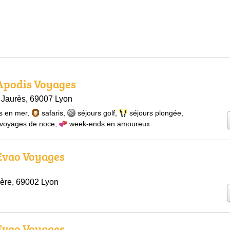
 Apodis Voyages
 Jaurès, 69007 Lyon
s en mer
,
safaris
,
séjours golf
,
séjours plongée
,
voyages de noce
,
week-ends en amoureux
 Evao Voyages
ère, 69002 Lyon
 Evao Voyages