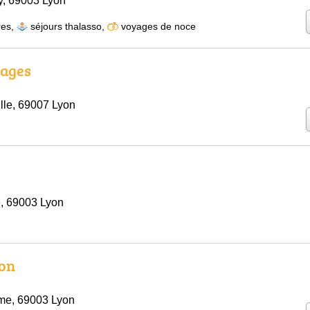
, 69003 Lyon
res
,
séjours thalasso
,
voyages de noce
yages
lle, 69007 Lyon
e, 69003 Lyon
yon
me, 69003 Lyon