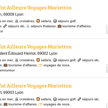
fat Ailleurs Voyages Marietton
n, 69009 Lyon
s en mer
,
croisières
,
safaris
,
séjours golf
,
e
,
séjours ski
,
séjours thalasso
,
tourisme d'affaires
,
ce
fat Ailleurs Voyages Marietton
dent Édouard Herriot, 69002 Lyon
s en mer
,
croisières
,
safaris
,
séjours golf
,
séjours ski
,
so
,
tourisme d'affaires
,
voyages de noce
,
 amoureux
fat Ailleurs Voyages Marietton
t, 69003 Lyon
s en mer
,
croisières
,
safaris
,
séjours golf
,
séjours ski
,
so
,
tourisme d'affaires
,
voyages de noce
,