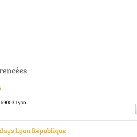
érencées
s
, 69003 Lyon
idays Lyon République