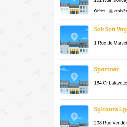
152 Rue Moncey
Offres :
croisiè
Sok San Vo
1 Rue de Marsei
Spartner
184 Cr Lafayett
Syltours L
208 Rue Vendô