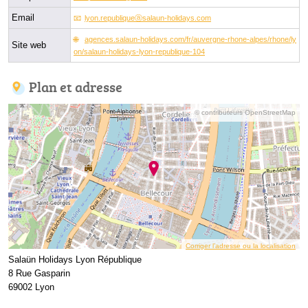
Email
lyon.republiqueⓐsalaun-holidays.com
agences.salaun-holidays.com/fr/auvergne-rhone-alpes/rhone/ly
Site web
on/salaun-holidays-lyon-republique-104
Plan et adresse
© contributeurs OpenStreetMap
Corriger l’adresse ou la localisation
Salaün Holidays Lyon République
8 Rue Gasparin
69002 Lyon