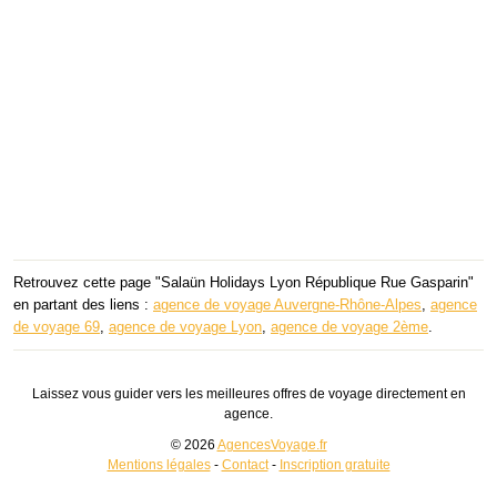
Retrouvez cette page "Salaün Holidays Lyon République Rue Gasparin"
en partant des liens :
agence de voyage Auvergne-Rhône-Alpes
,
agence
de voyage 69
,
agence de voyage Lyon
,
agence de voyage 2ème
.
Laissez vous guider vers les meilleures offres de voyage directement en
agence.
© 2026
AgencesVoyage.fr
Mentions légales
-
Contact
-
Inscription gratuite