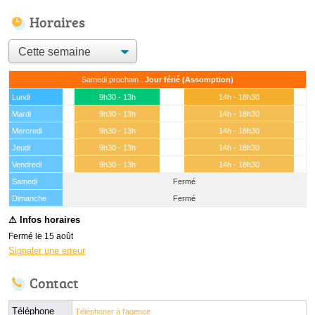
Horaires
Samedi prochain :
Jour férié (Assomption)
Lundi
9h30 - 13h
14h - 18h30
Mardi
9h30 - 13h
14h - 18h30
Mercredi
9h30 - 13h
14h - 18h30
Jeudi
9h30 - 13h
14h - 18h30
Vendredi
9h30 - 13h
14h - 18h30
Samedi
Fermé
(15 août)
Dimanche
Fermé
Fermé le 15 août
Signaler une erreur
Contact
Téléphone
Téléphoner à l'agence