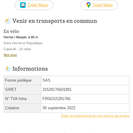
Trajet Waze
Trajet Maps
Venir en transports en commun
En vélo
Herriot / Maupin, à 86 m
Entre Herriot et République
Capacité : 24 vélos
Voir tout
Informations
Forme juridique
SAS
SIRET
31528176601881
N° TVA Intra.
FR56315281766
Création
30 septembre 2022
Éditer les informations de mon agence de voyage