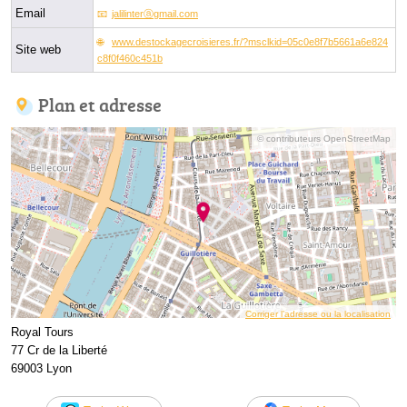
Email
jalilinterⓐgmail.com
www.destockagecroisieres.fr/?msclkid=05c0e8f7b5661a6e824
Site web
c8f0f460c451b
Plan et adresse
© contributeurs OpenStreetMap
Corriger l’adresse ou la localisation
Royal Tours
77 Cr de la Liberté
69003 Lyon