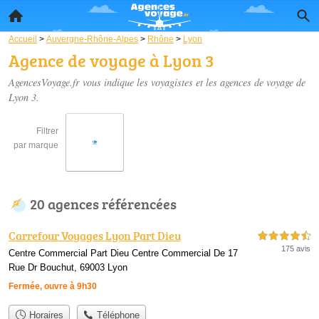
Accueil
>
Auvergne-Rhône-Alpes
>
Rhône
>
Lyon
Agence de voyage à Lyon 3
AgencesVoyage.fr vous indique les voyagistes et les
agences de voyage de
Lyon 3
.
Filtrer
par marque
20 agences référencées
Carrefour Voyages Lyon Part Dieu
4,5 étoiles sur 5
175 avis
Centre Commercial Part Dieu Centre Commercial De 17
Rue Dr Bouchut, 69003 Lyon
Fermée, ouvre à 9h30
Horaires
Téléphone