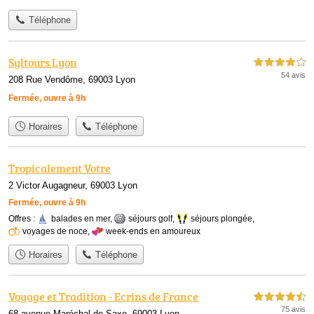
Téléphone
Syltours Lyon
4,0 étoiles sur 5
54 avis
208 Rue Vendôme, 69003 Lyon
Fermée, ouvre à 9h
Horaires
Téléphone
Tropicalement Votre
2 Victor Augagneur, 69003 Lyon
Fermée, ouvre à 9h
Offres :
balades en mer
,
séjours golf
,
séjours plongée
,
voyages de noce
,
week-ends en amoureux
Horaires
Téléphone
Voyage et Tradition - Ecrins de France
4,5 étoiles sur 5
75 avis
68 avenue Maréchal de Saxe, 69003 Lyon