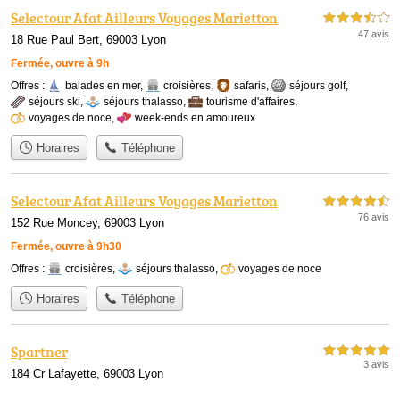
Selectour Afat Ailleurs Voyages Marietton
3,5 étoiles sur 5
47 avis
18 Rue Paul Bert, 69003 Lyon
Fermée, ouvre à 9h
Offres :
balades en mer
,
croisières
,
safaris
,
séjours golf
,
séjours ski
,
séjours thalasso
,
tourisme d'affaires
,
voyages de noce
,
week-ends en amoureux
Horaires
Téléphone
Selectour Afat Ailleurs Voyages Marietton
4,5 étoiles sur 5
76 avis
152 Rue Moncey, 69003 Lyon
Fermée, ouvre à 9h30
Offres :
croisières
,
séjours thalasso
,
voyages de noce
Horaires
Téléphone
Spartner
5,0 étoiles sur 5
3 avis
184 Cr Lafayette, 69003 Lyon