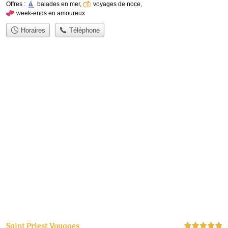
Offres :
balades en mer
,
voyages de noce
,
week-ends en amoureux
Horaires
Téléphone
Saint Priest Voyages
5,0 étoiles sur 5