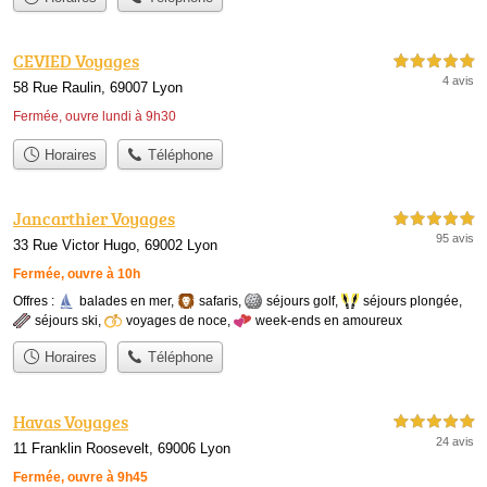
CEVIED Voyages
5,0 étoiles sur 5
4 avis
58 Rue Raulin, 69007 Lyon
Fermée, ouvre lundi à 9h30
Horaires
Téléphone
Jancarthier Voyages
5,0 étoiles sur 5
95 avis
33 Rue Victor Hugo, 69002 Lyon
Fermée, ouvre à 10h
Offres :
balades en mer
,
safaris
,
séjours golf
,
séjours plongée
,
séjours ski
,
voyages de noce
,
week-ends en amoureux
Horaires
Téléphone
Havas Voyages
5,0 étoiles sur 5
24 avis
11 Franklin Roosevelt, 69006 Lyon
Fermée, ouvre à 9h45