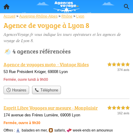
Accueil
>
Auvergne-Rhône-Alpes
>
Rhône
>
Lyon
Agence de voyage à Lyon 8
AgencesVoyage.fr vous indique les tours opérateurs et les
agences de
voyage de Lyon 8
.
4 agences référencées
Agence de voyages moto ️ - Vintage Rides
5,0 étoiles sur 5
374 avis
53 Rue Président Krüger, 69008 Lyon
Fermée, ouvre lundi à 9h00
Horaires
Téléphone
Esprit Libre Voyages sur mesure - Monplaisir
5,0 étoiles sur 5
162 avis
174 avenue des Frères Lumière, 69008 Lyon
Fermée, ouvre à 9h30
Offres :
balades en mer
,
safaris
,
week-ends en amoureux