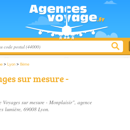
ne
>
Lyon
>
8ème
ages sur mesure -
re Voyages sur mesure - Monplaisir", agence
es lumière
, 69008 Lyon.