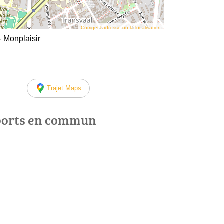
Corriger l’adresse ou la localisation
- Monplaisir
Trajet Maps
ports en commun