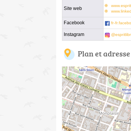
www.espri
Site web
www.linke
Facebook
fr-fr.face
Instagram
@espritlib
Plan et adresse