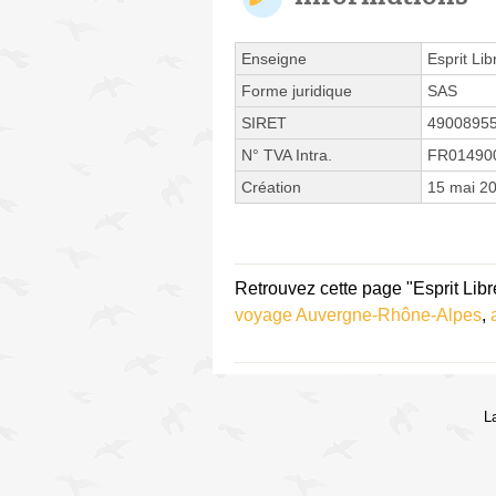
Enseigne
Esprit Li
Forme juridique
SAS
SIRET
4900895
N° TVA Intra.
FR01490
Création
15 mai 2
Retrouvez cette page "Esprit Lib
voyage Auvergne-Rhône-Alpes
,
L