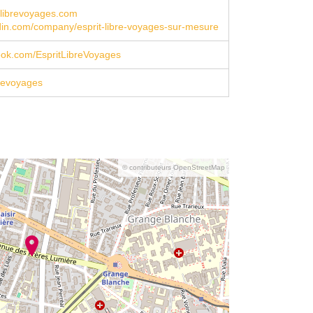
tlibrevoyages.com
din.com/company/esprit-libre-voyages-sur-mesure
book.com/EspritLibreVoyages
revoyages
© contributeurs OpenStreetMap