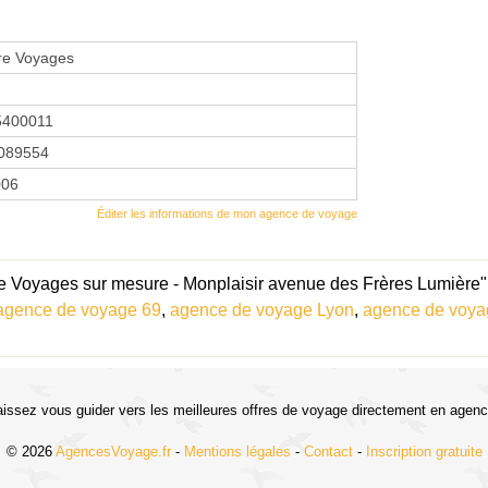
bre Voyages
5400011
089554
006
Éditer les informations de mon agence de voyage
re Voyages sur mesure - Monplaisir avenue des Frères Lumière" 
agence de voyage 69
,
agence de voyage Lyon
,
agence de voy
aissez vous guider vers les meilleures offres de voyage directement en agenc
© 2026
AgencesVoyage.fr
-
Mentions légales
-
Contact
-
Inscription gratuite