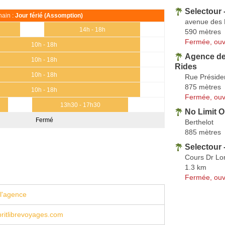
Selectour
ain :
Jour férié (Assomption)
avenue des 
14h - 18h
590 mètres
Fermée, ouv
10h - 18h
Agence de 
10h - 18h
Rides
10h - 18h
Rue Préside
875 mètres
10h - 18h
Fermée, ouv
13h30 - 17h30
No Limit O
Fermé
Berthelot
885 mètres
Selectour 
Cours Dr Lo
1.3 km
Fermée, ouv
l'agence
ritlibrevoyages.com