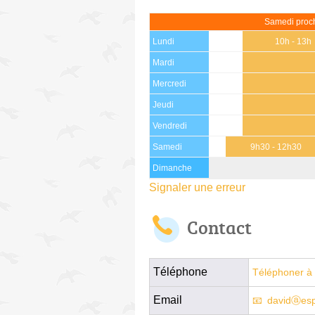
Samedi proch
Lundi
10h - 13h
Mardi
Mercredi
Jeudi
Vendredi
Samedi
9h30 - 12h30
Dimanche
Signaler une erreur
Contact
Téléphone
Téléphoner à 
Email
davidⓐesp