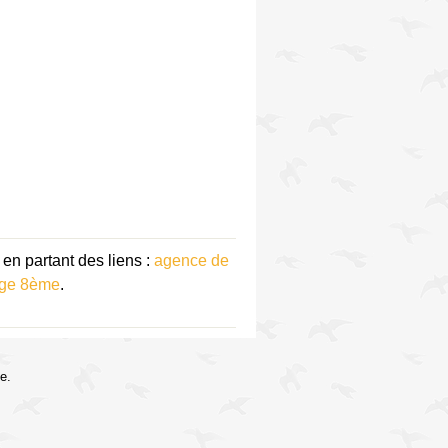
en partant des liens :
agence de
age 8ème
.
e.