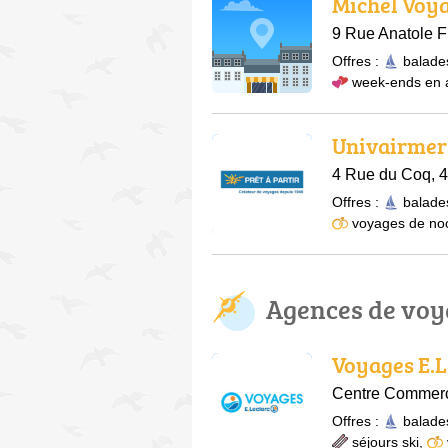
Michel Voy
9 Rue Anatole 
Offres :
balade
week-ends en
Univairmer
4 Rue du Coq, 
Offres :
balade
voyages de no
Agences de voy
Voyages E.L
Centre Commerci
Offres :
balade
séjours ski
,