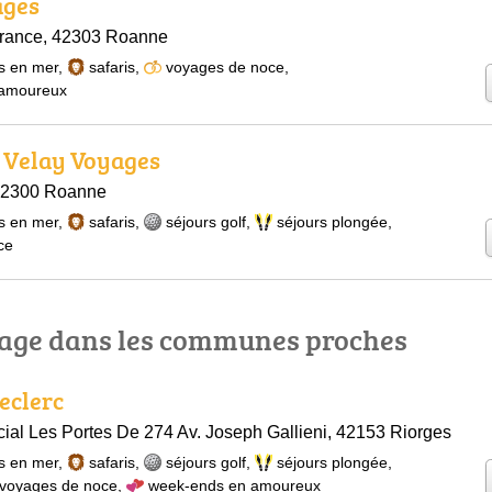
ages
France, 42303 Roanne
s en mer
,
safaris
,
voyages de noce
,
 amoureux
 Velay Voyages
42300 Roanne
s en mer
,
safaris
,
séjours golf
,
séjours plongée
,
ce
age dans les communes proches
eclerc
al Les Portes De 274 Av. Joseph Gallieni, 42153 Riorges
s en mer
,
safaris
,
séjours golf
,
séjours plongée
,
voyages de noce
,
week-ends en amoureux