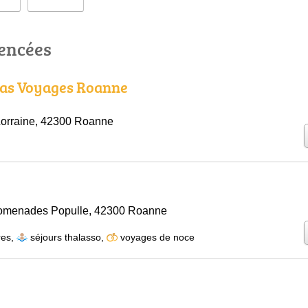
rencées
as Voyages Roanne
Lorraine, 42300 Roanne
romenades Populle, 42300 Roanne
res
,
séjours thalasso
,
voyages de noce