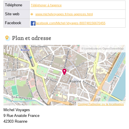
Téléphone
Téléphoner à l'agence
Site web
www.michelvoyages.fr/nos-agences.html
Facebook
facebook.com/Michel-Voyages-800748156670455
Plan et adresse
© contributeurs OpenStreetMap
Corriger l’adresse ou la localisation
Michel Voyages
9 Rue Anatole France
42303 Roanne