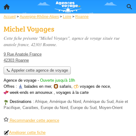
Accueil
>
Auvergne-Rhône-Alpes
>
Loire
>
Roanne
Michel Voyages
Cette fiche présente "Michel Voyages", agence de voyage située
rue
anatole france
, 42303 Roanne.
9 Rue Anatole France
42303 Roanne
📞 Appeler cette agence de voyage
Agence de voyage
-
Ouverte jusqu'à 18h
Offres :
balades en mer
,
safaris
,
voyages de noce
,
week-ends en amoureux
,
voyages à la carte
Destinations :
Afrique, Amérique du Nord, Amérique du Sud, Asie et
Pacifique, Caraïbes, Europe du Nord, Europe du Sud, Moyen-Orient
Recommander cette agence
Améliorer cette fiche