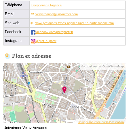
Téléphone
Téléphoner à l'agence
Email
velay.roanneⓐunivairmer.com
Site web
www.pretapartir.fr/nos-agences/pret-a-partir-roanne.html
Facebook
facebook.com/pretapartir.fr
Instagram
@pret_a_partir
Plan et adresse
© contributeurs OpenStreetMap
Corriger l’adresse ou la localisation
Univairmer Velay Voyages