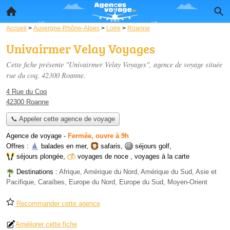
Accueil
>
Auvergne-Rhône-Alpes
>
Loire
>
Roanne
Univairmer Velay Voyages
Cette fiche présente "Univairmer Velay Voyages", agence de voyage située
rue du coq
, 42300 Roanne.
4 Rue du Coq
42300 Roanne
📞 Appeler cette agence de voyage
Agence de voyage
-
Fermée, ouvre à 9h
Offres :
balades en mer
,
safaris
,
séjours golf
,
séjours plongée
,
voyages de noce
,
voyages à la carte
Destinations :
Afrique, Amérique du Nord, Amérique du Sud, Asie et
Pacifique, Caraïbes, Europe du Nord, Europe du Sud, Moyen-Orient
Recommander cette agence
Améliorer cette fiche