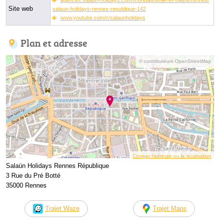
Site web
salaun-holidays-rennes-republique-142
www.youtube.com/c/salaunholidays
Plan et adresse
© contributeurs OpenStreetMap
Corriger l’adresse ou la localisation
Salaün Holidays Rennes République
3 Rue du Pré Botté
35000 Rennes
Trajet Waze
Trajet Maps