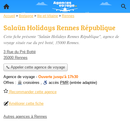
Accueil
>
Bretagne
>
Ille-et-Vilaine
>
Rennes
Salaün Holidays Rennes République
Cette fiche présente "Salaün Holidays Rennes République", agence de
voyage située
rue du pré botté
, 35000 Rennes.
3 Rue du Pré Botté
35000 Rennes
📞 Appeler cette agence de voyage
Agence de voyage
-
Ouverte jusqu'à 17h30
Offres :
croisières
,
accès
PMR
(entrée adaptée)
Recommander cette agence
Améliorer cette fiche
Autres agences à Rennes