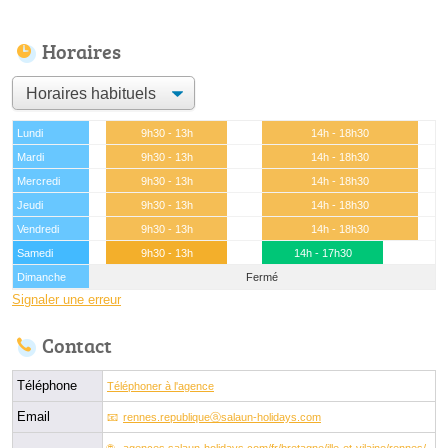
Horaires
Lundi
9h30 - 13h
14h - 18h30
Mardi
9h30 - 13h
14h - 18h30
Mercredi
9h30 - 13h
14h - 18h30
Jeudi
9h30 - 13h
14h - 18h30
Vendredi
9h30 - 13h
14h - 18h30
Samedi
9h30 - 13h
14h - 17h30
Dimanche
Fermé
Signaler une erreur
Contact
Téléphone
Téléphoner à l'agence
Email
rennes.republiqueⓐsalaun-holidays.com
agences.salaun-holidays.com/fr/bretagne/ille-et-vilaine/rennes/