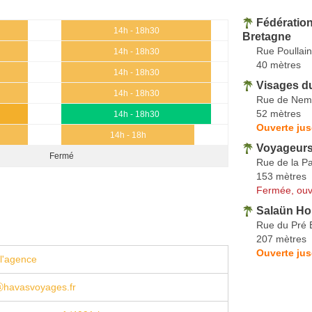
Fédératio
14h - 18h30
Bretagne
Rue Poullai
14h - 18h30
40 mètres
14h - 18h30
Visages d
14h - 18h30
Rue de Nem
52 mètres
14h - 18h30
Ouverte ju
14h - 18h
Voyageurs
Fermé
Rue de la P
153 mètres
Fermée, ouv
Salaün Ho
Rue du Pré 
207 mètres
Ouverte ju
l'agence
ⓐhavasvoyages.fr