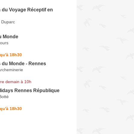
n du Voyage Réceptif en
n Duparc
u Monde
ours
squ'à 18h30
 du Monde - Rennes
archeminerie
re demain à 10h
lidays Rennes République
Botté
squ'à 18h30