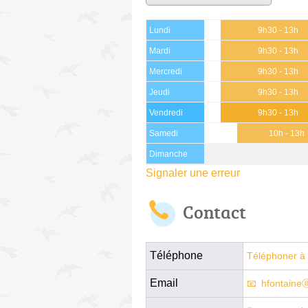
Lundi
9h30 - 13h
Mardi
9h30 - 13h
Mercredi
9h30 - 13h
Jeudi
9h30 - 13h
Vendredi
9h30 - 13h
Samedi
10h - 13h
Dimanche
Signaler une erreur
Contact
Téléphone
Téléphoner à 
Email
hfontaine