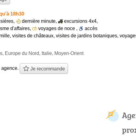
qu'à 18h30
isières
,
dernière minute
,
excursions 4x4
,
isme d'affaires
,
voyages de noce
,
accès
mille
,
visites de châteaux
,
visites de jardins botaniques
,
voyages
s, Europe du Nord, Italie, Moyen-Orient
e agence.
Je recommande
Age
pro