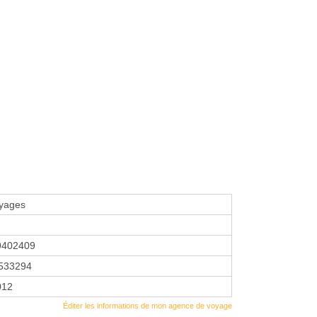
yages
9402409
533294
2012
Éditer les informations de mon agence de voyage