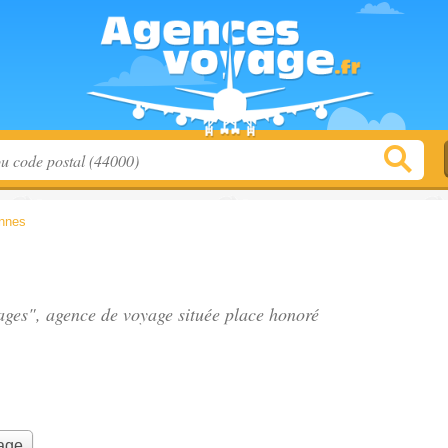
nnes
ages", agence de voyage située
place honoré
yage