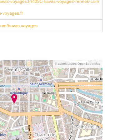
avas-voyages.fr/4091-havas-voyages-rennes-com
-voyages.fr
com/havas.voyages
© contributeurs OpenStreetMap