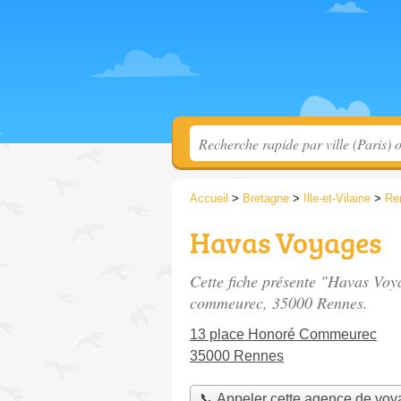
Accueil
>
Bretagne
>
Ille-et-Vilaine
>
Re
Havas Voyages
Cette fiche présente "Havas Voy
commeurec
, 35000 Rennes.
13 place Honoré Commeurec
35000 Rennes
📞 Appeler cette agence de vo