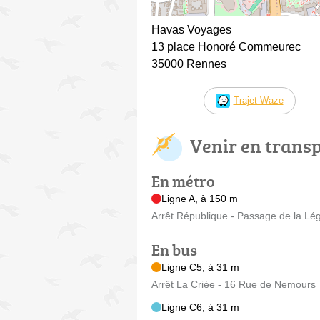
Havas Voyages
13 place Honoré Commeurec
35000 Rennes
Trajet Waze
Venir en trans
En métro
Ligne A, à 150 m
Arrêt République - Passage de la Lé
En bus
Ligne C5, à 31 m
Arrêt La Criée - 16 Rue de Nemours
Ligne C6, à 31 m