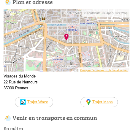
Plan et adresse
© contributeurs OpenStreetMap
Corriger l’adresse ou la localisation
Visages du Monde
22 Rue de Nemours
35000 Rennes
Trajet Waze
Trajet Maps
Venir en transports en commun
En métro