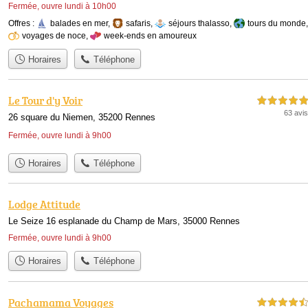
Fermée, ouvre lundi à 10h00
Offres :
balades en mer
,
safaris
,
séjours thalasso
,
tours du monde
,
voyages de noce
,
week-ends en amoureux
Horaires
Téléphone
Le Tour d'y Voir
5,0 étoiles sur 5
63 avis
26 square du Niemen, 35200 Rennes
Fermée, ouvre lundi à 9h00
Horaires
Téléphone
Lodge Attitude
Le Seize 16 esplanade du Champ de Mars, 35000 Rennes
Fermée, ouvre lundi à 9h00
Horaires
Téléphone
Pachamama Voyages
4,5 étoiles sur 5