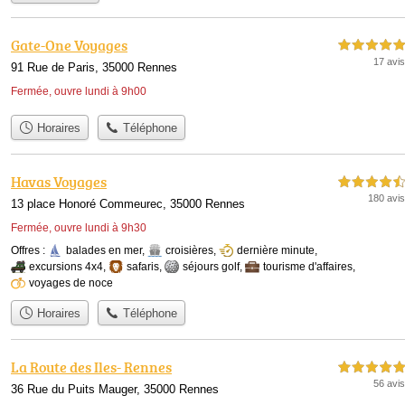
Gate-One Voyages
5,0 étoiles sur 5
17 avis
91 Rue de Paris, 35000 Rennes
Fermée, ouvre lundi à 9h00
Horaires
Téléphone
Havas Voyages
4,5 étoiles sur 5
180 avis
13 place Honoré Commeurec, 35000 Rennes
Fermée, ouvre lundi à 9h30
Offres :
balades en mer
,
croisières
,
dernière minute
,
excursions 4x4
,
safaris
,
séjours golf
,
tourisme d'affaires
,
voyages de noce
Horaires
Téléphone
La Route des Iles- Rennes
5,0 étoiles sur 5
56 avis
36 Rue du Puits Mauger, 35000 Rennes