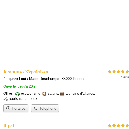
Aventures Nepalaises
5,0 étoiles sur 5
4 avis
4 square Louis Marie Deschamps, 35000 Rennes
Ouverte jusqu'à 20h
Offres :
écotourisme
,
safaris
,
tourisme d'affaires
,
tourisme religieux
Horaires
Téléphone
Bipel
5,0 étoiles sur 5