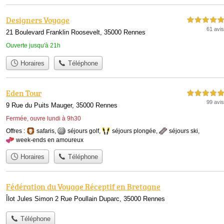
Designers Voyage
5,0 étoiles sur 5
61 avis
21 Boulevard Franklin Roosevelt, 35000 Rennes
Ouverte jusqu'à 21h
Horaires
Téléphone
Eden Tour
5,0 étoiles sur 5
99 avis
9 Rue du Puits Mauger, 35000 Rennes
Fermée, ouvre lundi à 9h30
Offres :
safaris
,
séjours golf
,
séjours plongée
,
séjours ski
,
week-ends en amoureux
Horaires
Téléphone
Fédération du Voyage Réceptif en Bretagne
Îlot Jules Simon 2 Rue Poullain Duparc, 35000 Rennes
Téléphone