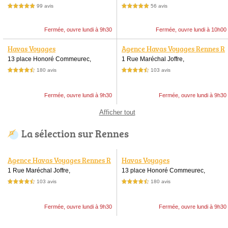
99 avis
56 avis
5,0 étoiles sur 5
5,0 étoiles sur 5
Fermée, ouvre lundi à 9h30
Fermée, ouvre lundi à 10h00
Havas Voyages
Agence Havas Voyages Rennes R
épublique
13 place Honoré Commeurec,
1 Rue Maréchal Joffre,
180 avis
103 avis
4,5 étoiles sur 5
4,5 étoiles sur 5
Fermée, ouvre lundi à 9h30
Fermée, ouvre lundi à 9h30
Afficher tout
La sélection sur Rennes
Agence Havas Voyages Rennes R
Havas Voyages
épublique
1 Rue Maréchal Joffre,
13 place Honoré Commeurec,
103 avis
180 avis
4,5 étoiles sur 5
4,5 étoiles sur 5
Fermée, ouvre lundi à 9h30
Fermée, ouvre lundi à 9h30