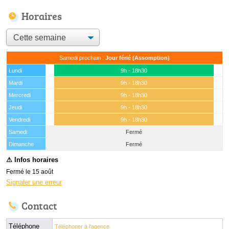
Horaires
Samedi prochain :
Jour férié (Assomption)
Lundi
9h - 18h30
Mardi
9h - 18h30
Mercredi
9h - 18h30
Jeudi
9h - 18h30
Vendredi
9h - 18h30
Samedi
Fermé
(15 août)
Dimanche
Fermé
Fermé le 15 août
Signaler une erreur
Contact
Téléphone
Téléphoner à l'agence