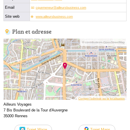
Email
cquemeneurⓐailleursbusiness.com
Site web
www.ailleursbusiness.com
Plan et adresse
© contributeurs OpenStreetMap
Corriger l’adresse ou la localisation
Ailleurs Voyages
7 Bis Boulevard de la Tour d'Auvergne
35000 Rennes
Trajet Waze
Trajet Maps