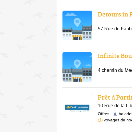
Detours in 
57 Rue du Faub
Infinite Bo
4 chemin du Me
Prêt à Parti
10 Rue de la Lib
Offres :
balade
voyages de no