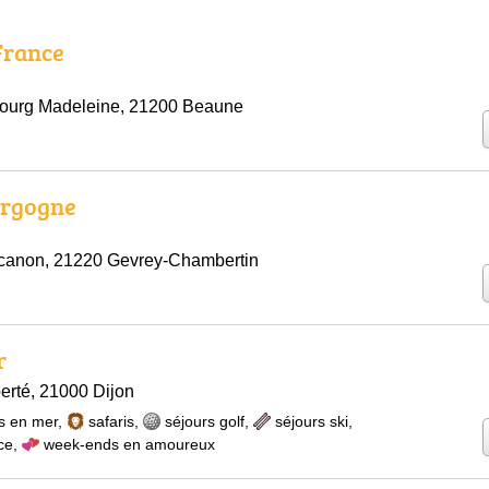
France
ourg Madeleine, 21200 Beaune
urgogne
canon, 21220 Gevrey-Chambertin
r
erté, 21000 Dijon
s en mer
,
safaris
,
séjours golf
,
séjours ski
,
ce
,
week-ends en amoureux