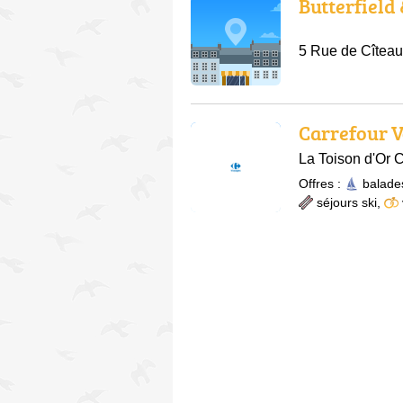
Butterfield
5 Rue de Cîtea
Carrefour V
La Toison d'Or 
Offres :
balade
séjours ski
,