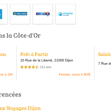
ns la Côte-d'Or
jon
Prêt à Partir
Salaü
10 Rue de la Liberté,
21000 Dijon
7 Rue d
152 avis
4,5 étoiles sur 5
vre à 10h
Fermée, ouvre à 9h45
érencées
as Voyages Dijon