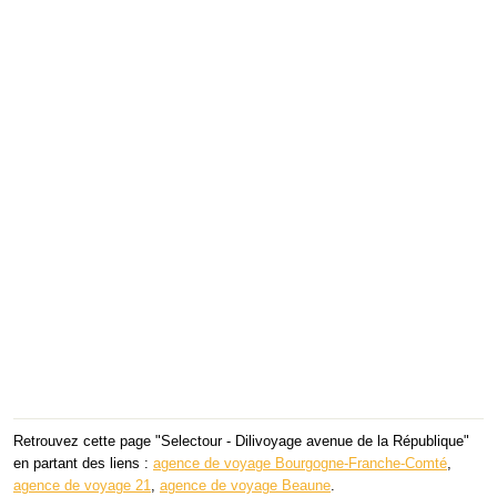
Retrouvez cette page "Selectour - Dilivoyage avenue de la République"
en partant des liens :
agence de voyage Bourgogne-Franche-Comté
,
agence de voyage 21
,
agence de voyage Beaune
.