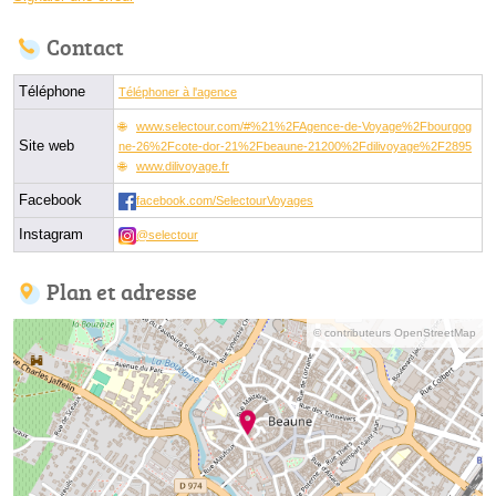
Contact
Téléphone
Téléphoner à l'agence
www.selectour.com/#%21%2FAgence-de-Voyage%2Fbourgog
Site web
ne-26%2Fcote-dor-21%2Fbeaune-21200%2Fdilivoyage%2F2895
www.dilivoyage.fr
Facebook
facebook.com/SelectourVoyages
Instagram
@selectour
Plan et adresse
© contributeurs OpenStreetMap