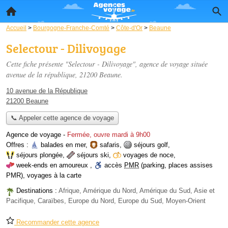
Accueil
>
Bourgogne-Franche-Comté
>
Côte-d'Or
>
Beaune
Selectour - Dilivoyage
Cette fiche présente "Selectour - Dilivoyage", agence de voyage située
avenue de la république
, 21200 Beaune.
10 avenue de la République
21200 Beaune
📞 Appeler cette agence de voyage
Agence de voyage
-
Fermée, ouvre mardi à 9h00
Offres :
balades en mer
,
safaris
,
séjours golf
,
séjours plongée
,
séjours ski
,
voyages de noce
,
week-ends en amoureux
,
accès
PMR
(parking, places assises
PMR)
,
voyages à la carte
Destinations :
Afrique, Amérique du Nord, Amérique du Sud, Asie et
Pacifique, Caraïbes, Europe du Nord, Europe du Sud, Moyen-Orient
Recommander cette agence