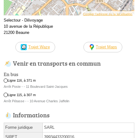
Corriger l’adresse ou la localisation
Selectour - Dilivoyage
10 avenue de la République
21200 Beaune
Trajet Waze
Trajet Maps
Venir en transports en commun
En bus
Ligne 116, à 371 m
Arrêt Poste - - 11 Boulevard Saint-Jacques
Ligne 115, à 307 m
Arrêt Pétasse - - 10 Avenue Charles Jaffelin
Informations
Forme juridique
SARL
SIRET
39934433200016