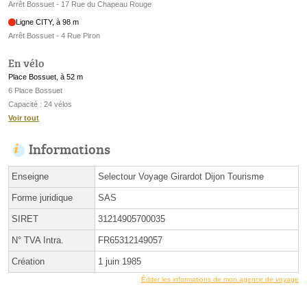
Arrêt Bossuet - 17 Rue du Chapeau Rouge
Ligne CITY, à 98 m
Arrêt Bossuet - 4 Rue Piron
En vélo
Place Bossuet, à 52 m
6 Place Bossuet
Capacité : 24 vélos
Voir tout
Informations
Enseigne
Selectour Voyage Girardot Dijon Tourisme
Forme juridique
SAS
SIRET
31214905700035
N° TVA Intra.
FR65312149057
Création
1 juin 1985
Éditer les informations de mon agence de voyage