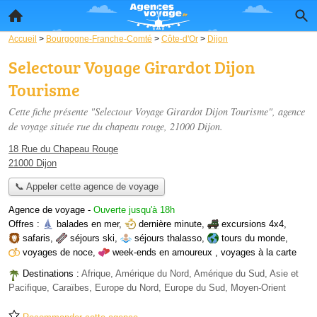
Accueil
>
Bourgogne-Franche-Comté
>
Côte-d'Or
>
Dijon
Selectour Voyage Girardot Dijon
Tourisme
Cette fiche présente "Selectour Voyage Girardot Dijon Tourisme", agence
de voyage située
rue du chapeau rouge
, 21000 Dijon.
18 Rue du Chapeau Rouge
21000 Dijon
📞 Appeler cette agence de voyage
Agence de voyage
-
Ouverte jusqu'à 18h
Offres :
balades en mer
,
dernière minute
,
excursions 4x4
,
safaris
,
séjours ski
,
séjours thalasso
,
tours du monde
,
voyages de noce
,
week-ends en amoureux
,
voyages à la carte
Destinations :
Afrique, Amérique du Nord, Amérique du Sud, Asie et
Pacifique, Caraïbes, Europe du Nord, Europe du Sud, Moyen-Orient