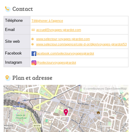
Contact
Téléphone
Téléphoner à l'agence
Email
accueilⓐvoyages-girardot.com
www.selectour-voyages-girardot.com
Site web
www.selectour.com/agence/cote-d-or/dijon/voyages-girardot/53
Facebook
facebook.com/selectourvoyagesgirardot
Instagram
@selectourvoyagesgirardot
Plan et adresse
© contributeurs OpenStreetMap