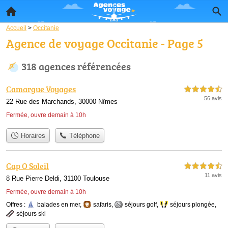
Accueil
>
Occitanie
Agence de voyage Occitanie - Page 5
318 agences référencées
Camargue Voyages
4,5 étoiles sur 5
56 avis
22 Rue des Marchands, 30000 Nîmes
Fermée, ouvre demain à 10h
Horaires
Téléphone
Cap O Soleil
4,5 étoiles sur 5
11 avis
8 Rue Pierre Deldi, 31100 Toulouse
Fermée, ouvre demain à 10h
Offres :
balades en mer
,
safaris
,
séjours golf
,
séjours plongée
,
séjours ski