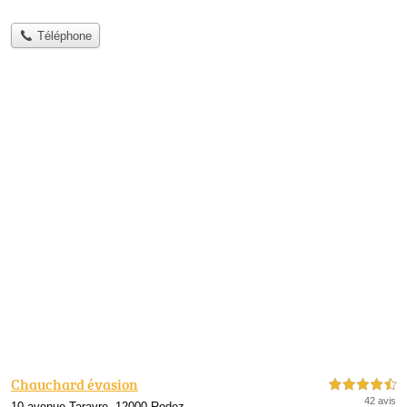
Téléphone
Chauchard évasion
4,5 étoiles sur 5
42 avis
10 avenue Tarayre, 12000 Rodez