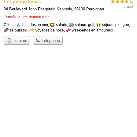
Catalunya Evasió
4,5 étoiles sur 5
38 avis
34 Boulevard John Fitzgérald Kennedy, 66100 Perpignan
Fermée, ouvre demain à 9h
Offres :
balades en mer
,
safaris
,
séjours golf
,
séjours plongée
,
séjours ski
,
voyages de noce
,
week-ends en amoureux
Horaires
Téléphone