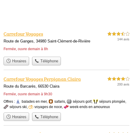
Carrefour Voyages
3,5 étoiles sur 5
144 avis
Route de Ganges, 34980 Saint-Clément-de-Rivière
Fermée, ouvre demain à 8h
Horaires
Téléphone
Carrefour Voyages Perpignan Claira
4,0 étoiles sur 5
200 avis
Route du Barcarès, 66530 Claira
Fermée, ouvre demain à 9h30
Offres :
balades en mer
,
safaris
,
séjours golf
,
séjours plongée
,
séjours ski
,
voyages de noce
,
week-ends en amoureux
Horaires
Téléphone