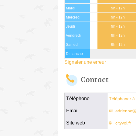
Mardi
9h - 12h
Mercredi
9h - 12h
Jeudi
9h - 12h
Vendredi
9h - 12h
Samedi
9h - 12h
Dimanche
Signaler une erreur
Contact
Téléphone
Téléphoner à 
Email
adrienneⓐc
Site web
cityvol.fr