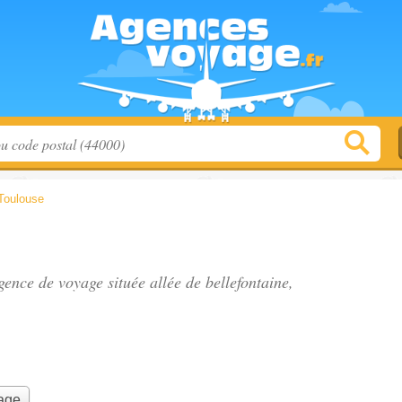
Toulouse
agence de voyage située
allée de bellefontaine
,
yage