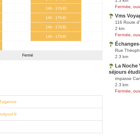
1.3 km
Fermée, ouv
14h - 17h30
Vms Voyag
14h - 17h30
116 Route d
14h - 17h30
2 km
Fermée, ouv
14h - 17h30
Échanges
Rue Théoph
Fermé
2.3 km
La Noche 
séjours étudi
impasse Cam
2.3 km
Fermée, ouv
l'agence
ityvol.fr