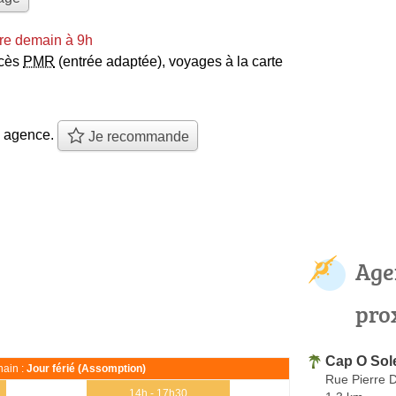
re demain à 9h
cès
PMR
(entrée adaptée)
,
voyages à la carte
e agence.
Je recommande
Age
pro
Cap O Sole
ain :
Jour férié (Assomption)
Rue Pierre D
14h - 17h30