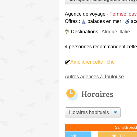
Agence de voyage
-
Fermée, ouv
Offres :
balades en mer
,
ac
Destinations :
Afrique, Italie
4 personnes
recommandent
cett
Améliorer cette fiche
Autres agences à Toulouse
Horaires
Samedi proch
Lundi
9h - 12h