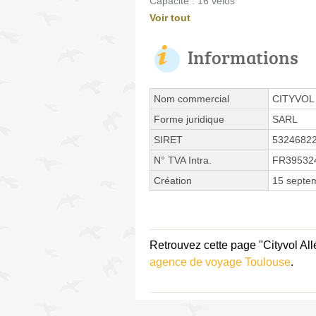
Capacité : 16 vélos
Voir tout
Informations
Nom commercial
CITYVOL
Forme juridique
SARL
SIRET
5324682
N° TVA Intra.
FR39532
Création
15 septe
Retrouvez cette page "Cityvol All
agence de voyage Toulouse
.