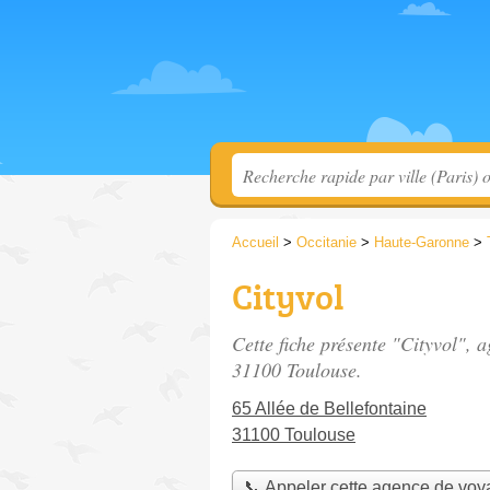
Accueil
>
Occitanie
>
Haute-Garonne
>
Cityvol
Cette fiche présente "Cityvol", 
31100 Toulouse.
65 Allée de Bellefontaine
31100 Toulouse
📞 Appeler cette agence de vo