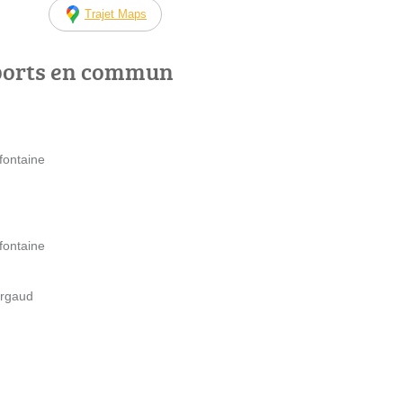
Trajet Maps
ports en commun
efontaine
efontaine
ergaud