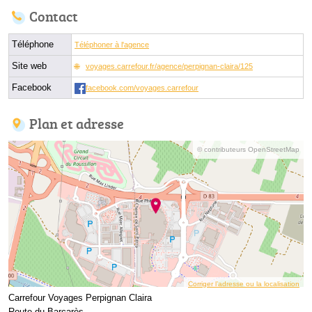
Contact
Téléphone
Téléphoner à l'agence
Site web
voyages.carrefour.fr/agence/perpignan-claira/125
Facebook
facebook.com/voyages.carrefour
Plan et adresse
© contributeurs OpenStreetMap
Corriger l’adresse ou la localisation
Carrefour Voyages Perpignan Claira
Route du Barcarès