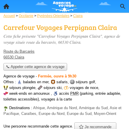
Accueil
>
Occitanie
>
Pyrénées-Orientales
>
Claira
Carrefour Voyages Perpignan Claira
Cette fiche présente "Carrefour Voyages Perpignan Claira", agence de
voyage située
route du barcarès
, 66530 Claira.
Route du Barcarès
66530 Claira
📞 Appeler cette agence de voyage
Agence de voyage
-
Fermée, ouvre à 9h30
Offres :
balades en mer
,
safaris
,
séjours golf
,
séjours plongée
,
séjours ski
,
voyages de noce
,
week-ends en amoureux
,
accès
PMR
(parking, entrée adaptée,
toilettes accessibles)
,
voyages à la carte
Destinations :
Afrique, Amérique du Nord, Amérique du Sud, Asie et
Pacifique, Caraïbes, Europe du Nord, Europe du Sud, Moyen-Orient
Une personne
recommande
cette agence.
Je recommande