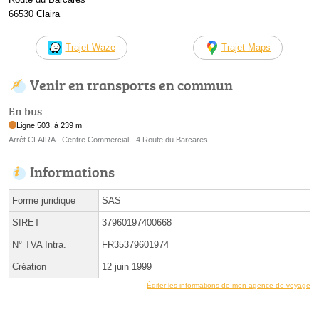
66530 Claira
Trajet Waze
Trajet Maps
Venir en transports en commun
En bus
Ligne 503, à 239 m
Arrêt CLAIRA - Centre Commercial - 4 Route du Barcares
Informations
Forme juridique
SAS
SIRET
37960197400668
N° TVA Intra.
FR35379601974
Création
12 juin 1999
Éditer les informations de mon agence de voyage