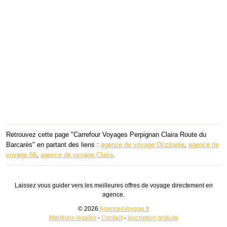
Retrouvez cette page "Carrefour Voyages Perpignan Claira Route du
Barcarès" en partant des liens :
agence de voyage Occitanie
,
agence de
voyage 66
,
agence de voyage Claira
.
Laissez vous guider vers les meilleures offres de voyage directement en
agence.
© 2026
AgencesVoyage.fr
Mentions légales
-
Contact
-
Inscription gratuite