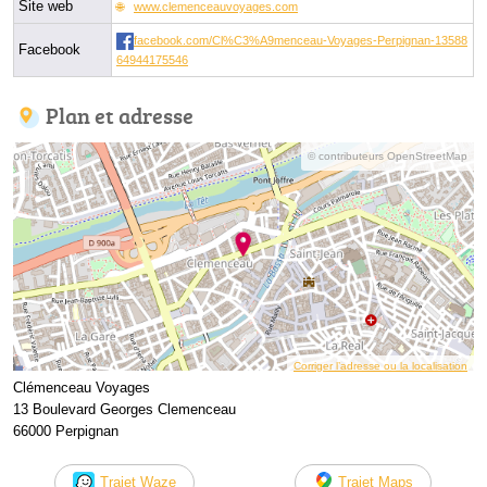
Site web
www.clemenceauvoyages.com
facebook.com/Cl%C3%A9menceau-Voyages-Perpignan-13588
Facebook
64944175546
Plan et adresse
© contributeurs OpenStreetMap
Corriger l’adresse ou la localisation
Clémenceau Voyages
13 Boulevard Georges Clemenceau
66000 Perpignan
Trajet Waze
Trajet Maps