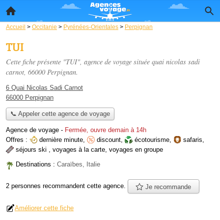
Accueil
>
Occitanie
>
Pyrénées-Orientales
>
Perpignan
TUI
Cette fiche présente "TUI", agence de voyage située
quai nicolas sadi
carnot
, 66000 Perpignan.
6 Quai Nicolas Sadi Carnot
66000 Perpignan
📞 Appeler cette agence de voyage
Agence de voyage
-
Fermée, ouvre demain à 14h
Offres :
dernière minute
,
discount
,
écotourisme
,
safaris
,
séjours ski
,
voyages à la carte
,
voyages en groupe
Destinations :
Caraïbes, Italie
2 personnes
recommandent
cette agence.
Je recommande
Améliorer cette fiche