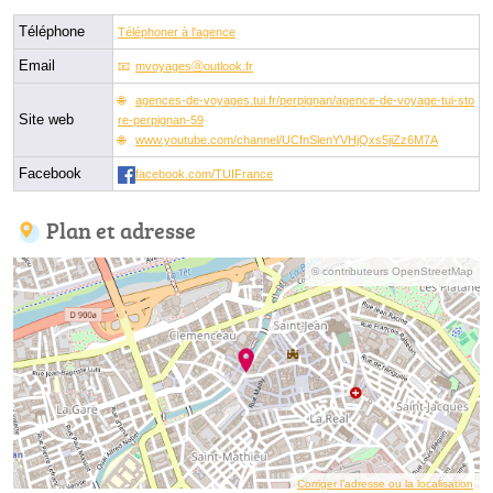
Téléphone
Téléphoner à l'agence
Email
mvoyagesⓐoutlook.fr
agences-de-voyages.tui.fr/perpignan/agence-de-voyage-tui-sto
Site web
re-perpignan-59
www.youtube.com/channel/UCfnSlenYVHjQxs5jiZz6M7A
Facebook
facebook.com/TUIFrance
Plan et adresse
© contributeurs OpenStreetMap
Corriger l’adresse ou la localisation