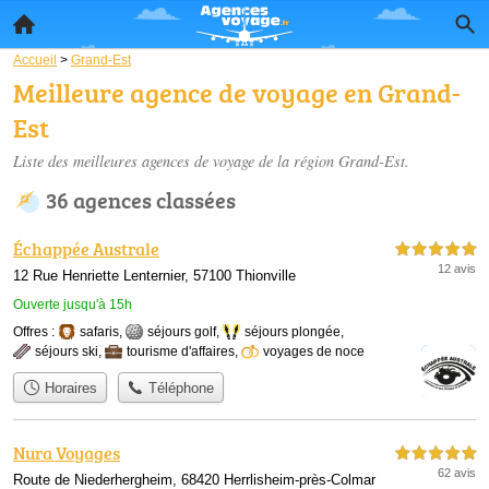
Accueil
>
Grand-Est
Meilleure agence de voyage en Grand-
Est
Liste des meilleures agences de voyage de la région Grand-Est.
36 agences classées
Échappée Australe
5,0 étoiles sur 5
12 avis
12 Rue Henriette Lenternier, 57100 Thionville
Ouverte jusqu'à 15h
Offres :
safaris
,
séjours golf
,
séjours plongée
,
séjours ski
,
tourisme d'affaires
,
voyages de noce
Horaires
Téléphone
Nura Voyages
5,0 étoiles sur 5
62 avis
Route de Niederhergheim, 68420 Herrlisheim-près-Colmar