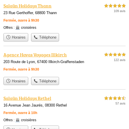
Salaün Holidays Thann
5,0 étoiles sur 5
109 avis
23 Rue Gerthoffer, 68800 Thann
Fermée, ouvre à 9h30
Offres :
croisières
Horaires
Téléphone
Agence Havas Voyages Illkirch
5,0 étoiles sur 5
122 avis
203 Route de Lyon, 67400 Illkirch-Graffenstaden
Fermée, ouvre à 9h30
Horaires
Téléphone
Salaün Holidays Rethel
4,5 étoiles sur 5
57 avis
16 Avenue Jean Jaurés, 08300 Rethel
Fermée, ouvre à 10h
Offres :
croisières