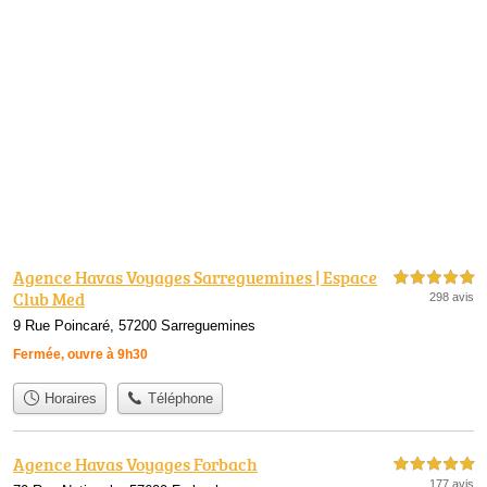
Agence Havas Voyages Sarreguemines | Espace
5,0 étoiles sur 5
Club Med
298 avis
9 Rue Poincaré, 57200 Sarreguemines
Fermée, ouvre à 9h30
Horaires
Téléphone
Agence Havas Voyages Forbach
5,0 étoiles sur 5
177 avis