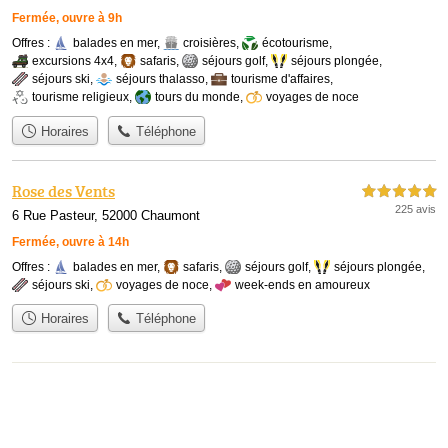
Fermée, ouvre à 9h
Offres :
balades en mer
,
croisières
,
écotourisme
,
excursions 4x4
,
safaris
,
séjours golf
,
séjours plongée
,
séjours ski
,
séjours thalasso
,
tourisme d'affaires
,
tourisme religieux
,
tours du monde
,
voyages de noce
Horaires
Téléphone
Rose des Vents
5,0 étoiles sur 5
225 avis
6 Rue Pasteur, 52000 Chaumont
Fermée, ouvre à 14h
Offres :
balades en mer
,
safaris
,
séjours golf
,
séjours plongée
,
séjours ski
,
voyages de noce
,
week-ends en amoureux
Horaires
Téléphone