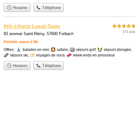
Horaires
Téléphone
Prêt à Partir Luxair Tours
5,0 étoiles sur 5
171 avis
82 avenue Saint-Rémy, 57600 Forbach
Fermée, ouvre à 9h
Offres :
balades en mer
,
safaris
,
séjours golf
,
séjours plongée
,
séjours ski
,
voyages de noce
,
week-ends en amoureux
Horaires
Téléphone