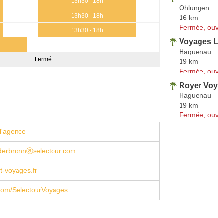
13h30 - 18h
Ohlungen
13h30 - 18h
16 km
Fermée, ouv
13h30 - 18h
Voyages 
Haguenau
Fermé
19 km
Fermée, ouv
Royer Vo
Haguenau
19 km
Fermée, ouv
l'agence
ederbronnⓐselectour.com
t-voyages.fr
com/SelectourVoyages