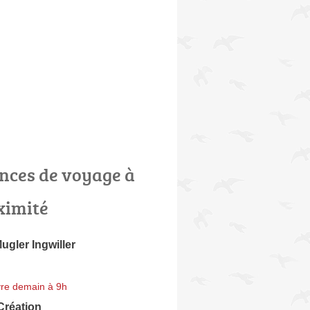
nces de voyage à
ximité
gler Ingwiller
re demain à 9h
Création