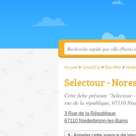
Accueil
>
Grand-Est
>
Bas-Rhin
>
Niede
Selectour - Nore
Cette fiche présente "Selectour 
rue de la république
, 67110 Nie
3 Rue de la République
67110 Niederbronn-les-Bains
📞 Appeler cette agence de vo