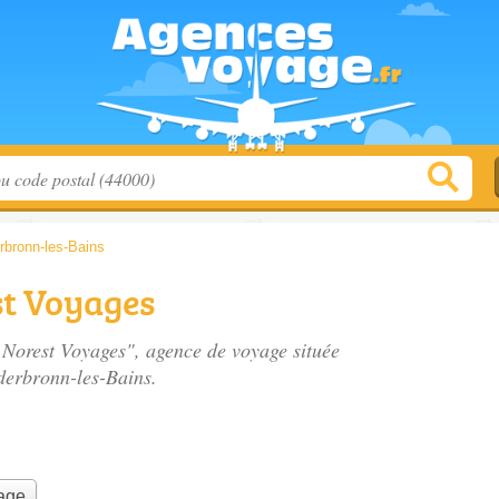
rbronn-les-Bains
st Voyages
- Norest Voyages", agence de voyage située
derbronn-les-Bains.
yage