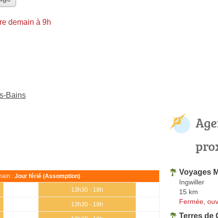
re demain à 9h
s-Bains
Age
pro
Voyages Mu
ain :
Jour férié (Assomption)
Ingwiller
13h30 - 18h
15 km
Fermée, ouv
13h30 - 18h
Terres de 