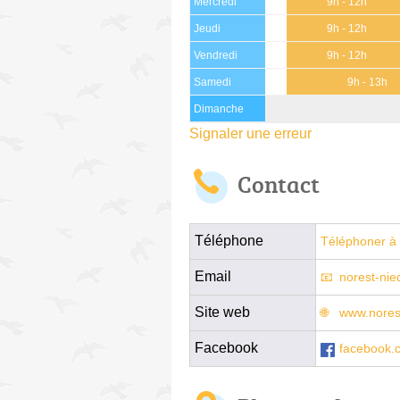
Mercredi
9h - 12h
Jeudi
9h - 12h
Vendredi
9h - 12h
Samedi
9h - 13h
Dimanche
Signaler une erreur
Contact
Téléphone
Téléphoner à 
Email
norest-ni
Site web
www.nores
Facebook
facebook.