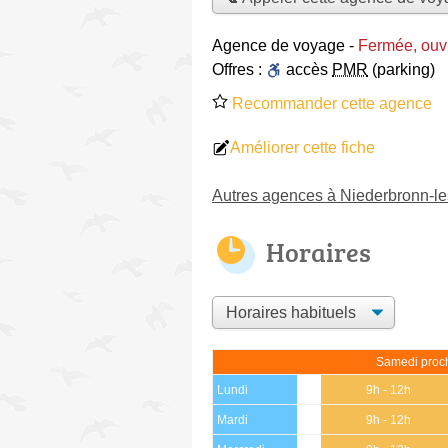
Agence de voyage
-
Fermée, ouv
Offres :
accès
PMR
(parking)
Recommander cette agence
Améliorer cette fiche
Autres agences à Niederbronn-le
Horaires
Samedi proch
Lundi
9h - 12h
Mardi
9h - 12h