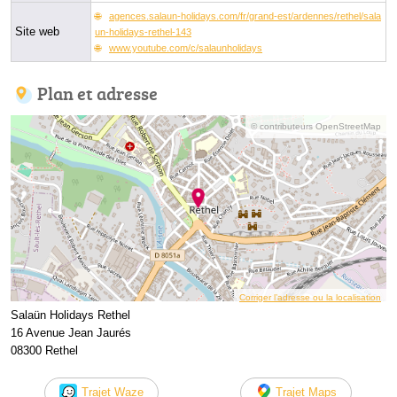
agences.salaun-holidays.com/fr/grand-est/ardennes/rethel/sala
Site web
un-holidays-rethel-143
www.youtube.com/c/salaunholidays
Plan et adresse
© contributeurs OpenStreetMap
Corriger l’adresse ou la localisation
Salaün Holidays Rethel
16 Avenue Jean Jaurés
08300 Rethel
Trajet Waze
Trajet Maps