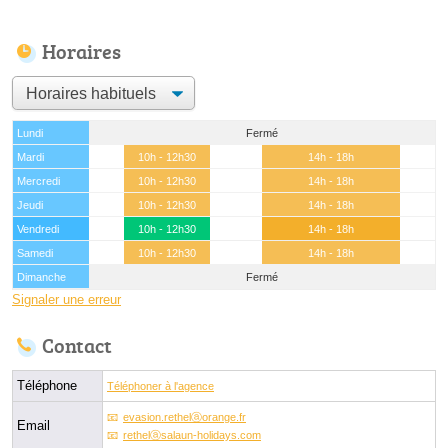
Horaires
Lundi
Fermé
Mardi
10h - 12h30
14h - 18h
Mercredi
10h - 12h30
14h - 18h
Jeudi
10h - 12h30
14h - 18h
Vendredi
10h - 12h30
14h - 18h
Samedi
10h - 12h30
14h - 18h
Dimanche
Fermé
Signaler une erreur
Contact
Téléphone
Téléphoner à l'agence
evasion.rethelⓐorange.fr
Email
rethelⓐsalaun-holidays.com