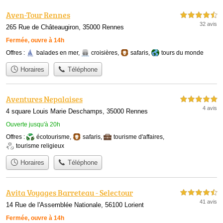
Aven-Tour Rennes
4,5 étoiles sur 5
32 avis
265 Rue de Châteaugiron, 35000 Rennes
Fermée, ouvre à 14h
Offres :
balades en mer
,
croisières
,
safaris
,
tours du monde
Horaires
Téléphone
Aventures Nepalaises
5,0 étoiles sur 5
4 avis
4 square Louis Marie Deschamps, 35000 Rennes
Ouverte jusqu'à 20h
Offres :
écotourisme
,
safaris
,
tourisme d'affaires
,
tourisme religieux
Horaires
Téléphone
Avita Voyages Barreteau - Selectour
4,5 étoiles sur 5
41 avis
14 Rue de l'Assemblée Nationale, 56100 Lorient
Fermée, ouvre à 14h