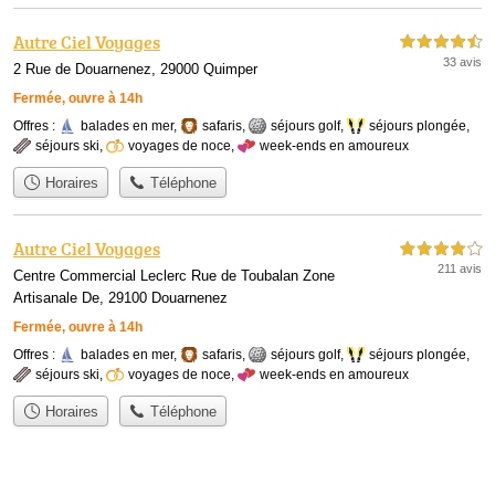
Autre Ciel Voyages
4,5 étoiles sur 5
33 avis
2 Rue de Douarnenez, 29000 Quimper
Fermée, ouvre à 14h
Offres :
balades en mer
,
safaris
,
séjours golf
,
séjours plongée
,
séjours ski
,
voyages de noce
,
week-ends en amoureux
Horaires
Téléphone
Autre Ciel Voyages
4,0 étoiles sur 5
211 avis
Centre Commercial Leclerc Rue de Toubalan Zone
Artisanale De, 29100 Douarnenez
Fermée, ouvre à 14h
Offres :
balades en mer
,
safaris
,
séjours golf
,
séjours plongée
,
séjours ski
,
voyages de noce
,
week-ends en amoureux
Horaires
Téléphone