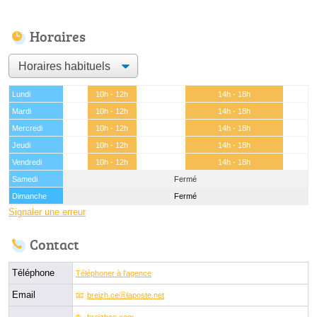
Horaires
Lundi
10h - 12h
14h - 18h
Mardi
10h - 12h
14h - 18h
Mercredi
10h - 12h
14h - 18h
Jeudi
10h - 12h
14h - 18h
Vendredi
10h - 12h
14h - 18h
Samedi
Fermé
Dimanche
Fermé
Signaler une erreur
Contact
Téléphone
Téléphoner à l'agence
Email
breizh.ceⓐlaposte.net
breizhce.com