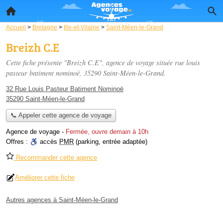
Accueil
>
Bretagne
>
Ille-et-Vilaine
>
Saint-Méen-le-Grand
Breizh C.E
Cette fiche présente "Breizh C.E", agence de voyage située
rue louis
pasteur batiment nominoë
, 35290 Saint-Méen-le-Grand.
32 Rue Louis Pasteur Batiment Nominoë
35290 Saint-Méen-le-Grand
📞 Appeler cette agence de voyage
Agence de voyage
-
Fermée, ouvre demain à 10h
Offres :
accès
PMR
(parking, entrée adaptée)
Recommander cette agence
Améliorer cette fiche
Autres agences à Saint-Méen-le-Grand