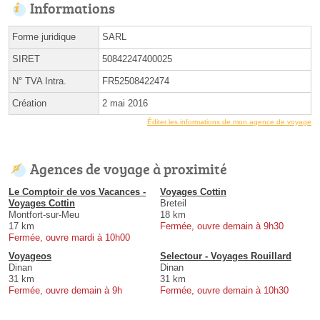
Informations
Forme juridique
SARL
SIRET
50842247400025
N° TVA Intra.
FR52508422474
Création
2 mai 2016
Éditer les informations de mon agence de voyage
Agences de voyage à proximité
Le Comptoir de vos Vacances -
Voyages Cottin
Voyages Cottin
Breteil
Montfort-sur-Meu
18 km
17 km
Fermée, ouvre demain à 9h30
Fermée, ouvre mardi à 10h00
Voyageos
Selectour - Voyages Rouillard
Dinan
Dinan
31 km
31 km
Fermée, ouvre demain à 9h
Fermée, ouvre demain à 10h30