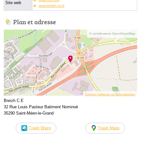
Site web
www.breizh-ce.fr
Plan et adresse
© contributeurs OpenStreetMap
Corriger l’adresse ou la localisation
Breizh C.E
32 Rue Louis Pasteur Batiment Nominoë
35290 Saint-Méen-le-Grand
Trajet Waze
Trajet Maps