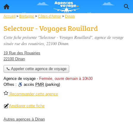
Accueil
>
Bretagne
>
Côtes-d'Armor
>
Dinan
Selectour - Voyages Rouillard
Cette fiche présente "Selectour - Voyages Rouillard", agence de voyage
située
rue des rouairies
, 22100 Dinan.
19 Rue des Rouairies
22100 Dinan
📞 Appeler cette agence de voyage
Agence de voyage
-
Fermée, ouvre demain à 10h30
Offres :
accès
PMR
(parking)
Recommander cette agence
Améliorer cette fiche
Autres agences à Dinan