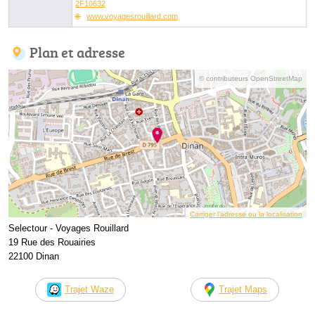
2F10632
www.voyagesrouillard.com
Plan et adresse
© contributeurs OpenStreetMap
Corriger l’adresse ou la localisation
Selectour - Voyages Rouillard
19 Rue des Rouairies
22100 Dinan
Trajet Waze
Trajet Maps