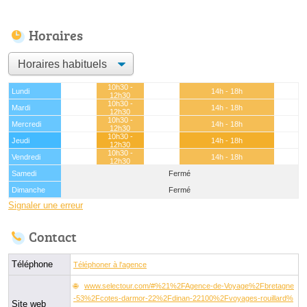
Horaires
10h30 -
Lundi
14h - 18h
12h30
10h30 -
Mardi
14h - 18h
12h30
10h30 -
Mercredi
14h - 18h
12h30
10h30 -
Jeudi
14h - 18h
12h30
10h30 -
Vendredi
14h - 18h
12h30
Samedi
Fermé
Dimanche
Fermé
Signaler une erreur
Contact
Téléphone
Téléphoner à l'agence
www.selectour.com/#%21%2FAgence-de-Voyage%2Fbretagne
-53%2Fcotes-darmor-22%2Fdinan-22100%2Fvoyages-rouillard%
Site web