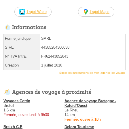
Trajet Waze
Trajet Maps
Informations
Forme juridique
SARL
SIRET
44385284300038
N° TVA Intra.
FR62443852843
Création
1 juillet 2010
Éditer les informations de mon agence de voyage
Agences de voyage à proximité
Voyages Cottin
Agence de voyage Bretagne -
Breteil
Kaleid’Ouest
1.6 km
Le Rheu
Fermée, ouvre lundi à 9h30
14 km
Fermée, ouvre à 10h
Breizh C.E
Delora Tourisme