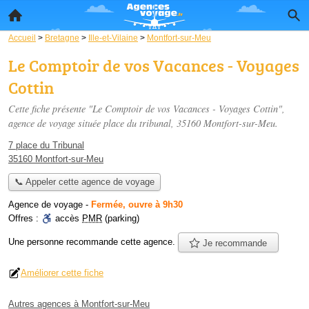
Accueil
>
Bretagne
>
Ille-et-Vilaine
>
Montfort-sur-Meu
Le Comptoir de vos Vacances - Voyages
Cottin
Cette fiche présente "Le Comptoir de vos Vacances - Voyages Cottin",
agence de voyage située
place du tribunal
, 35160 Montfort-sur-Meu.
7 place du Tribunal
35160 Montfort-sur-Meu
📞 Appeler cette agence de voyage
Agence de voyage
-
Fermée, ouvre à 9h30
Offres :
accès
PMR
(parking)
Une personne
recommande
cette agence.
Je recommande
Améliorer cette fiche
Autres agences à Montfort-sur-Meu