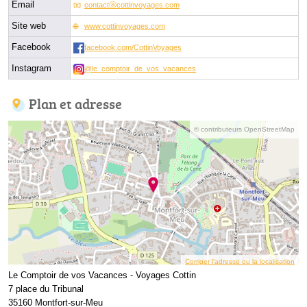
Email
contactⓐcottinvoyages.com
Site web
www.cottinvoyages.com
Facebook
facebook.com/CottinVoyages
Instagram
@le_comptoir_de_vos_vacances
Plan et adresse
© contributeurs OpenStreetMap
Corriger l’adresse ou la localisation
Le Comptoir de vos Vacances - Voyages Cottin
7 place du Tribunal
35160 Montfort-sur-Meu