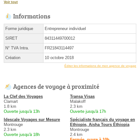
Voir tout
Informations
Forme juridique
Entrepreneur individuel
SIRET
84311449700012
N° TVA Intra.
FR21843114497
Création
10 octobre 2018
Éditer les informations de mon agence de voyage
Agences de voyage à proximité
La Clef des Voyages
Transa Visas
Clamart
Malakoff
1.8 km
2.3 km
Ouverte jusqu'à 13h
Ouverte jusqu'à 17h
Idescale Voyages sur Mesure
Spécialiste français du voyage en
Montrouge
Ethiopie, Aisha Tours Éthiopia
2.3 km
Montrouge
Ouverte jusqu'à 18h
2.4 km
Fermée, ouvre à 10h