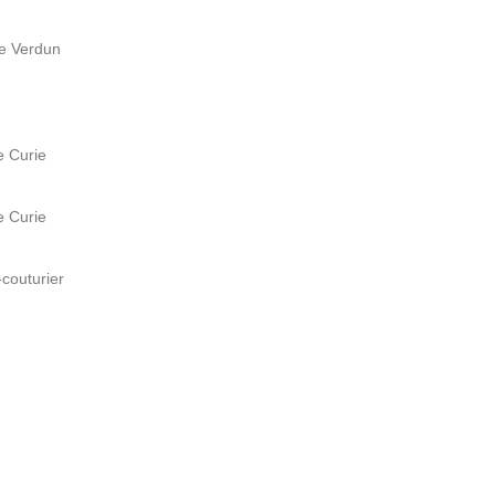
de Verdun
e Curie
e Curie
-couturier