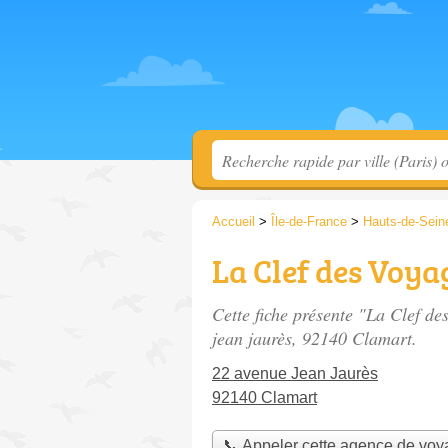
Accueil
>
Île-de-France
>
Hauts-de-Sein
La Clef des Voya
Cette fiche présente "La Clef d
jean jaurès
, 92140 Clamart.
22 avenue Jean Jaurès
92140 Clamart
📞 Appeler cette agence de vo