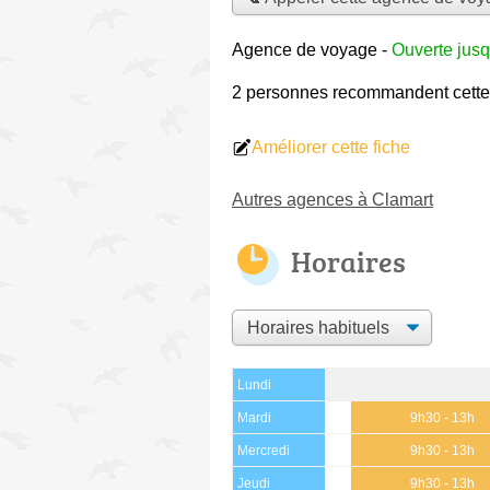
Agence de voyage
-
Ouverte jusq
2 personnes
recommandent
cett
Améliorer cette fiche
Autres agences à Clamart
Horaires
Lundi
Mardi
9h30 - 13h
Mercredi
9h30 - 13h
Jeudi
9h30 - 13h