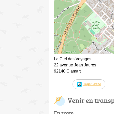
La Clef des Voyages
22 avenue Jean Jaurès
92140 Clamart
Trajet Waze
Venir en trans
En tram