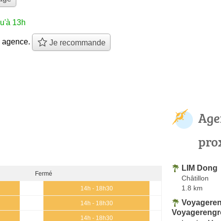
u'à 13h
e agence.
Je recommande
Age
pro
LIM Dong
Fermé
Châtillon
1.8 km
14h - 18h30
Voyageren
14h - 18h30
Voyagereng
14h - 18h30