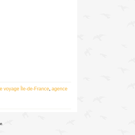
e voyage Île-de-France
,
agence
e.