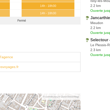
Issy-les-Mou
2.2 km
14h - 18h30
Ouverte jus
14h - 18h30
Jancarthi
Fermé
Meudon
2.2 km
Ouverte jus
Selectour 
Le Plessis-
2.3 km
Ouverte jus
l'agence
esvoyages.fr
© contributeurs OpenStreetMap