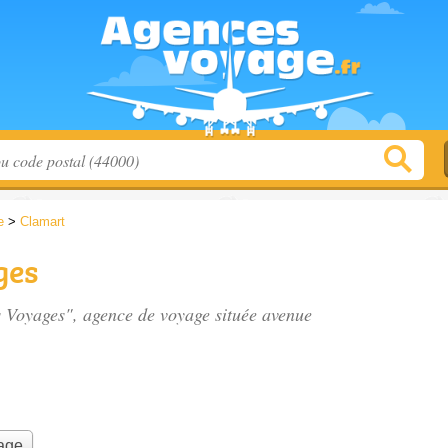
e
>
Clamart
ges
es Voyages", agence de voyage située
avenue
yage