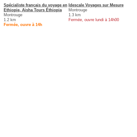
Spécialiste français du voyage en
Idescale Voyages sur Mesure
Ethiopie, Aisha Tours Éthiopia
Montrouge
Montrouge
1.3 km
1.2 km
Fermée, ouvre lundi à 14h00
Fermée, ouvre à 14h