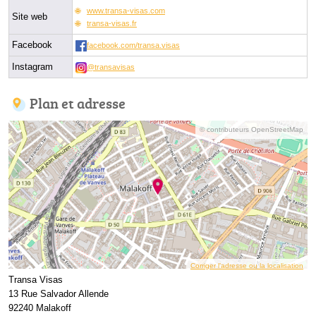
www.transa-visas.com
Site web
transa-visas.fr
Facebook
facebook.com/transa.visas
Instagram
@transavisas
Plan et adresse
© contributeurs OpenStreetMap
Corriger l’adresse ou la localisation
Transa Visas
13 Rue Salvador Allende
92240 Malakoff