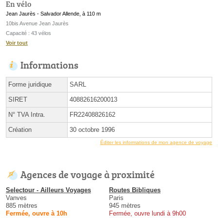
En vélo
Jean Jaurès - Salvador Allende, à 110 m
10bis Avenue Jean Jaurès
Capacité : 43 vélos
Voir tout
Informations
Forme juridique
SARL
SIRET
40882616200013
N° TVA Intra.
FR22408826162
Création
30 octobre 1996
Éditer les informations de mon agence de voyage
Agences de voyage à proximité
Selectour - Ailleurs Voyages
Routes Bibliques
Vanves
Paris
885 mètres
945 mètres
Fermée, ouvre à 10h
Fermée, ouvre lundi à 9h00