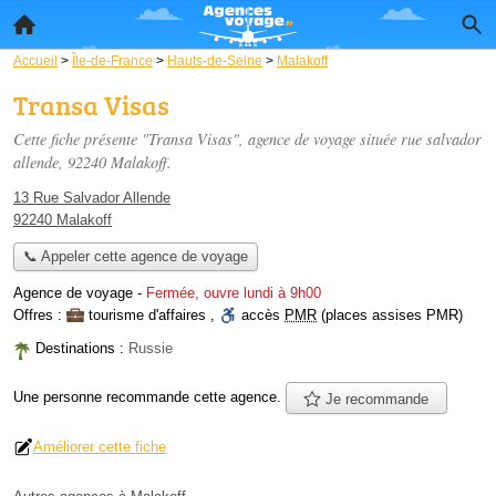
Accueil
>
Île-de-France
>
Hauts-de-Seine
>
Malakoff
Transa Visas
Cette fiche présente "Transa Visas", agence de voyage située
rue salvador
allende
, 92240 Malakoff.
13 Rue Salvador Allende
92240 Malakoff
📞 Appeler cette agence de voyage
Agence de voyage
-
Fermée, ouvre lundi à 9h00
Offres :
tourisme d'affaires
,
accès
PMR
(places assises PMR)
Destinations :
Russie
Une personne
recommande
cette agence.
Je recommande
Améliorer cette fiche