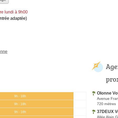
e lundi à 9h00
entrée adaptée)
onne
Age
pro
Olonne V
9h - 18h
Avenue Fran
720 mètres
9h - 18h
37DEUX V
9h - 18h
Allée Alain G