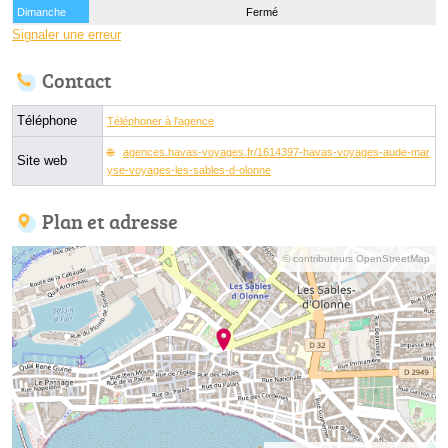
Dimanche
Fermé
Signaler une erreur
Contact
Téléphone
Téléphoner à l'agence
agences.havas-voyages.fr/1614397-havas-voyages-aude-mar
Site web
yse-voyages-les-sables-d-olonne
Plan et adresse
© contributeurs OpenStreetMap