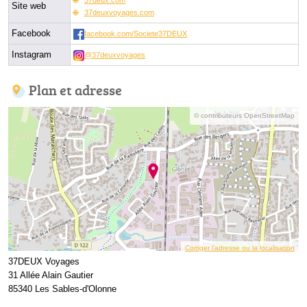
Site web
37deuxvoyages.com
Facebook
facebook.com/Societe37DEUX
Instagram
@37deuxvoyages
Plan et adresse
© contributeurs OpenStreetMap
Corriger l’adresse ou la localisation
37DEUX Voyages
31 Allée Alain Gautier
85340 Les Sables-d'Olonne