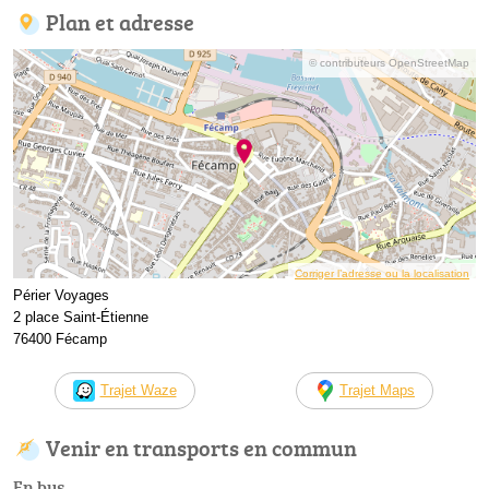
Plan et adresse
© contributeurs OpenStreetMap
Corriger l’adresse ou la localisation
Périer Voyages
2 place Saint-Étienne
76400 Fécamp
Trajet Waze
Trajet Maps
Venir en transports en commun
En bus