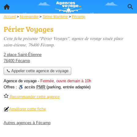
Accueil
>
Normandie
>
Seine-Maritime
>
Fécamp
Périer Voyages
Cette fiche présente "Périer Voyages", agence de voyage située
place
saint-étienne
, 76400 Fécamp.
2 place Saint-Étienne
76400 Fécamp
📞 Appeler cette agence de voyage
Agence de voyage
-
Fermée, ouvre demain à 10h
Offres :
accès
PMR
(parking, entrée adaptée)
Recommander cette agence
Améliorer cette fiche
Autres agences à Fécamp